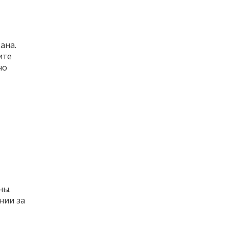
ана.
ите
но
ны.
нии за