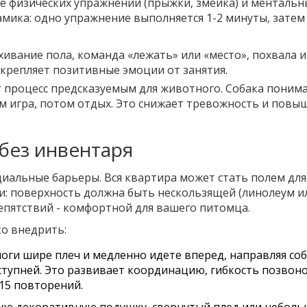
 физических упражнений (прыжки, змейка) и ментальн
намика: одно упражнение выполняется 1-2 минуты, затем
вание пола, команда «лежать» или «место», похвала и
акрепляет позитивные эмоции от занятия.
т процесс предсказуемым для животного. Собака поним
ом игра, потом отдых. Это снижает тревожность и повы
без инвентаря
иальные барьеры. Вся квартира может стать полем для
и: поверхность должна быть нескользящей (линолеум и
репятствий - комфортной для вашего питомца.
ко внедрить:
оги шире плеч и медленно идете вперед, направляя со
тупней. Это развивает координацию, гибкость позвон
-15 повторений.
ю декоративную подушку, свернутый плед или небол