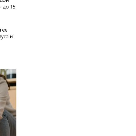
- до 15
 ее
уса и