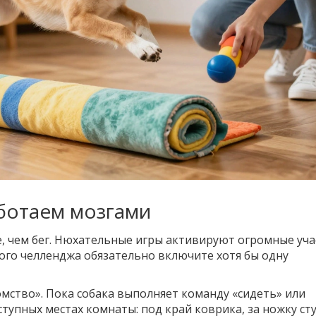
аботаем мозгами
е, чем бег. Нюхательные игры активируют огромные уча
ного челленджа обязательно включите хотя бы одну
омство»
. Пока собака выполняет команду «сидеть» или
ступных местах комнаты: под край коврика, за ножку сту