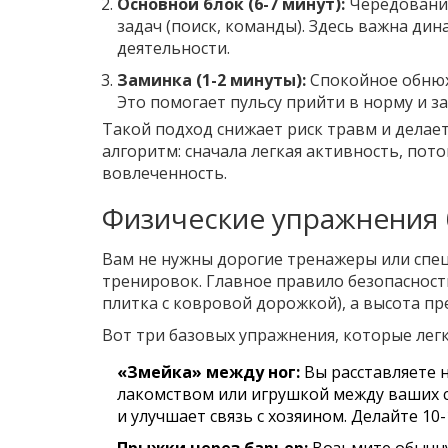
Основной блок (6-7 минут):
Чередование
задач (поиск, команды). Здесь важна ди
деятельности.
Заминка (1-2 минуты):
Спокойное обнюхи
Это помогает пульсу прийти в норму и з
Такой подход снижает риск травм и делае
алгоритм: сначала легкая активность, пот
вовлеченность.
Физические упражнения 
Вам не нужны дорогие тренажеры или спец
тренировок. Главное правило безопасност
плитка с ковровой дорожкой), а высота п
Вот три базовых упражнения, которые лег
«Змейка» между ног:
Вы расставляете н
лакомством или игрушкой между ваших с
и улучшает связь с хозяином. Делайте 10
Прыжки через барьер:
Возьмите обычну