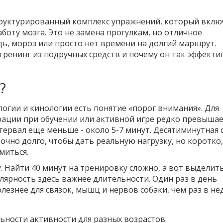
структурированный комплекс упражнений, который вклю
оту мозга. Это не замена прогулкам, но отличное
дь, мороз или просто нет времени на долгий маршрут.
тренинг из подручных средств и почему он так эффекти
?
логии и кинологии есть понятие «порог внимания». Для
ации при обучении или активной игре редко превышае
ервал еще меньше - около 5-7 минут. Десятиминутная с
точно долго, чтобы дать реальную нагрузку, но коротко
миться.
. Найти 40 минут на тренировку сложно, а вот выделить
лярность здесь важнее длительности. Один раз в день
езнее для связок, мышц и нервов собаки, чем раз в н
ьности активности для разных возрастов