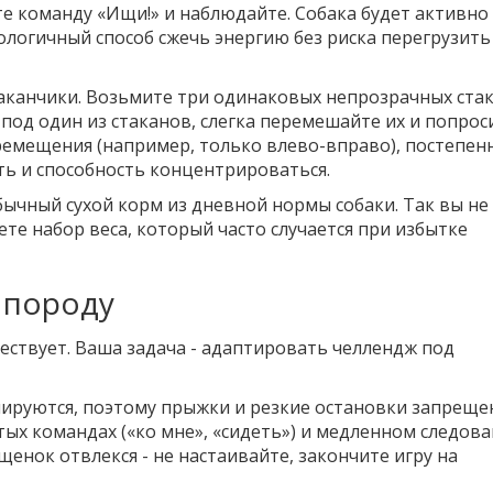
е команду «Ищи!» и наблюдайте. Собака будет активно
кологичный способ сжечь энергию без риска перегрузить
таканчики. Возьмите три одинаковых непрозрачных стак
под один из стаканов, слегка перемешайте их и попрос
ремещения (например, только влево-вправо), постепен
ть и способность концентрироваться.
бычный сухой корм из дневной нормы собаки. Так вы не
те набор веса, который часто случается при избытке
 породу
ествует. Ваша задача - адаптировать челлендж под
мируются, поэтому прыжки и резкие остановки запреще
тых командах («ко мне», «сидеть») и медленном следова
 щенок отвлекся - не настаивайте, закончите игру на