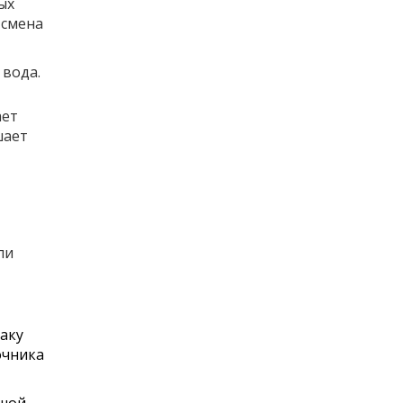
ых
 смена
 вода.
ает
шает
ли
баку
очника
ьшой