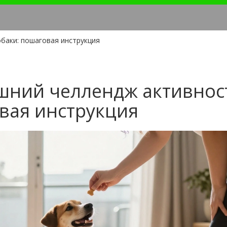
баки: пошаговая инструкция
шний челлендж активнос
овая инструкция