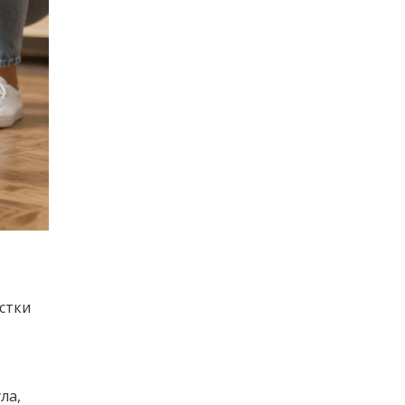
стки
ла,