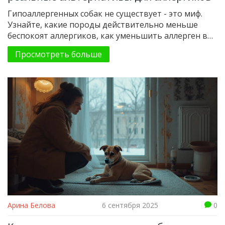
Гипоаллергенных собак не существует - это миф.
Узнайте, какие породы действительно меньше
беспокоят аллергиков, как уменьшить аллерген в
доме и как правильно выбрать питомца, если у вас
Просмотреть больше
аллергия на собак.
Арина Белова
6 сентября 2025
0