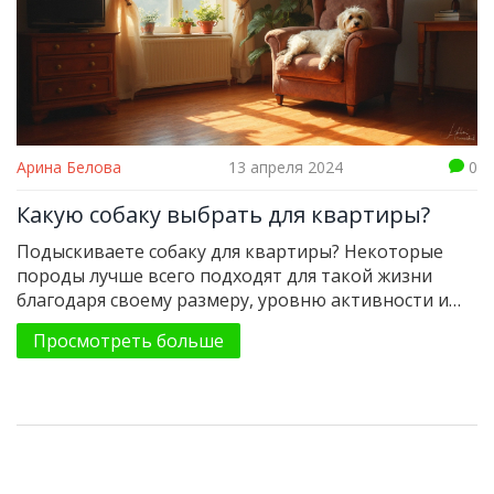
Арина Белова
13 апреля 2024
0
Какую собаку выбрать для квартиры?
Подыскиваете собаку для квартиры? Некоторые
породы лучше всего подходят для такой жизни
благодаря своему размеру, уровню активности и
характеру. Важно учитывать все аспекты ухода: от
Просмотреть больше
размера пространства до регулярности выгула.
Рассмотрим лучшие породы, которые легко
адаптируются к городской жизни. Читатели узнают
о практичных советах по уходу и о том, что
учитывать при выборе собаки.