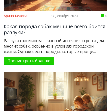
Арина Белова
27 декабря 2024
0
Какая порода собак меньше всего боится
разлуки?
Разлука с хозяином — частый источник стресса для
многих собак, особенно в условиях городской
жизни. Однако, есть породы, которые проще
справляются с одиночеством. В статье
Просмотреть больше
рассказывается о породах, которые меньше всего
боятся разлуки, и о том, как они могут подходить
для жизни в квартире. Узнайте, как выбрать собаку,
которая будет комфортно чувствовать себя в
вашем доме даже в ваше отсутствие.