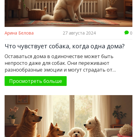
Арина Белова
27 августа 2024
0
Что чувствует собака, когда одна дома?
Оставаться дома в одиночестве может быть
непросто даже для собак. Они переживают
разнообразные эмоции и могут страдать от
разлуки, если их правильно не подготовить. Какие
Просмотреть больше
породы лучше всего подходят для жизни в
квартире и как облегчить их одиночество? Узнайте
о чувствах собак и способах помочь им чувствовать
себя комфортнее, оставаясь дома одними.