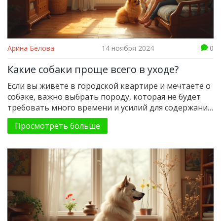
Арина Белова
14 ноября 2024
0
Какие собаки проще всего в уходе?
Если вы живете в городской квартире и мечтаете о
собаке, важно выбрать породу, которая не будет
требовать много времени и усилий для содержания.
Некоторые собаки легче в уходе благодаря своим
Просмотреть больше
природным особенностям и характеру. В статье
рассматриваются популярные породы собак,
которые подходят для жизни в квартире. Также
рассматриваются особенности их ухода и
предоставляются советы по содержанию.