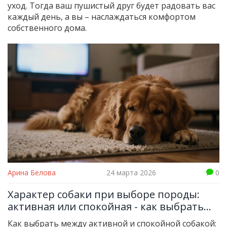
уход. Тогда ваш пушистый друг будет радовать вас
каждый день, а вы – наслаждаться комфортом
собственного дома.
Арина Белова
24 марта 2026
0
Характер собаки при выборе породы:
активная или спокойная - как выбрать
подходящего питомца под свой образ
Как выбрать между активной и спокойной собакой: