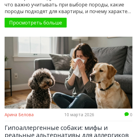
жизни
что важно учитывать при выборе породы, какие
породы подходят для квартиры, и почему характер
важнее внешности. Советы для тех, кто хочет жить
Просмотреть больше
в гармонии с питомцем.
Арина Белова
10 марта 2026
0
Гипоаллергенные собаки: мифы и
реальные альтернативы для аллергиков