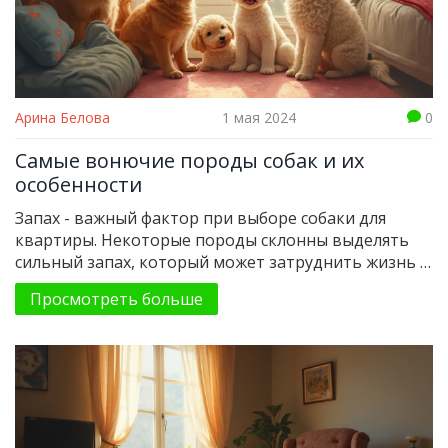
Арина Белова
1 мая 2024
0
Самые вонючие породы собак и их
особенности
Запах - важный фактор при выборе собаки для
квартиры. Некоторые породы склонны выделять
сильный запах, который может затруднить жизнь в
небольшом пространстве. В статье обсуждаются
Просмотреть больше
породы, которые чаще всего отличаются
своеобразным 'ароматом', и даются практические
советы по уходу, чтобы минимизировать запах.
Узнайте, как породы и уход влияют на запах собаки
и как выбрать питомца для комфортного
проживания в квартире.