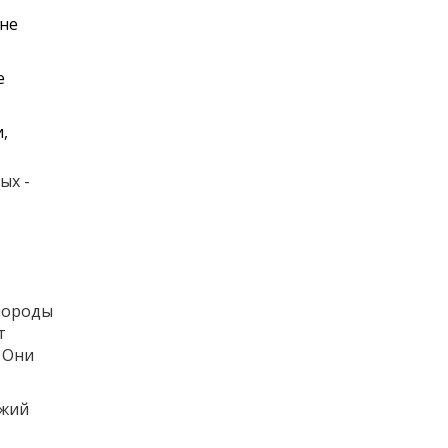
 не
е
,
ых -
 породы
т
 Они
ожий