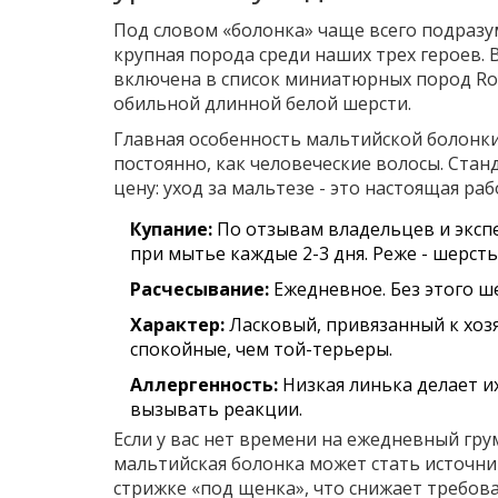
Под словом «болонка» чаще всего подразу
крупная порода среди наших трех героев. Ве
включена в список миниатюрных пород Roy
обильной длинной белой шерсти.
Главная особенность мальтийской болонки
постоянно, как человеческие волосы. Стан
цену: уход за мальтезе - это настоящая раб
Купание:
По отзывам владельцев и эксп
при мытье каждые 2-3 дня. Реже - шерсть
Расчесывание:
Ежедневное. Без этого ше
Характер:
Ласковый, привязанный к хозяи
спокойные, чем той-терьеры.
Аллергенность:
Низкая линька делает и
вызывать реакции.
Если у вас нет времени на ежедневный гр
мальтийская болонка может стать источни
стрижке «под щенка», что снижает требова