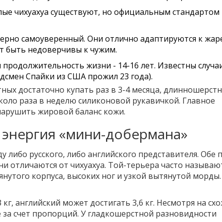
лые чихуахуа существуют, но официальным стандартом
мерно самоуверенный. Они отлично адаптируются к жар
ут быть недоверчивы к чужим.
 продолжительность жизни - 14-16 лет. Известны случаи
рдсмен Спайки из США прожил 23 года).
ных достаточно купать раз в 3-4 месяца, длинношерстн
 около раза в неделю силиконовой рукавичкой. Главное
 нарушить жировой баланс кожи.
и энергия «мини-добермана»
ду либо русского, либо английского представителя. Обе
ни отличаются от чихуахуа. Той-терьера часто называю
нутого корпуса, высоких ног и узкой вытянутой морды.
 кг, английский может достигать 3,6 кг. Несмотря на сх
е за счет пропорций. У гладкошерстной разновидности