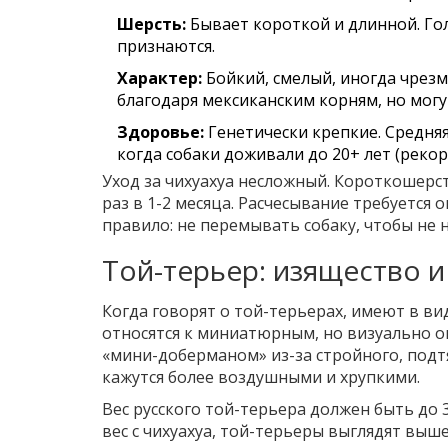
Шерсть:
Бывает короткой и длинной. Го
признаются.
Характер:
Бойкий, смелый, иногда чрез
благодаря мексиканским корням, но мог
Здоровье:
Генетически крепкие. Средняя
когда собаки доживали до 20+ лет (реко
Уход за чихуахуа несложный. Короткошерст
раз в 1-2 месяца. Расчесывание требуется
правило: не перемывать собаку, чтобы не
Той-терьер: изящество 
Когда говорят о той-терьерах, имеют в ви
относятся к миниатюрным, но визуально о
«мини-доберманом» из-за стройного, подтя
кажутся более воздушными и хрупкими.
Вес русского той-терьера должен быть до 3
вес с чихуахуа, той-терьеры выглядят выш