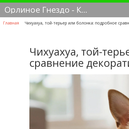
Орлиное Гнездо - Кинологический блог
Главная
Чихуахуа, той-терьер или болонка: подробное срав
Чихуахуа, той-терь
сравнение декорат