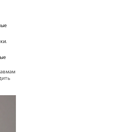
ные
ки.
ные
равмам
едить