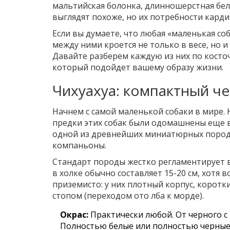
мальтийская болонка
,
длинношерстная бел
выглядят похоже, но их потребности кард
Если вы думаете, что любая «маленькая со
между ними кроется не только в весе, но 
Давайте разберем каждую из них по косто
который подойдет вашему образу жизни.
Чихуахуа: компактный ч
Начнем с самой маленькой собаки в мире. 
предки этих собак были одомашнены еще в
одной из древнейших миниатюрных пород.
компаньоны.
Стандарт породы жестко регламентирует вес
в холке обычно составляет 15-20 см, хотя 
приземисто: у них плотный корпус, корот
стопом (переходом ото лба к морде).
Окрас:
Практически любой. От черного с
Полностью белые или полностью черные 