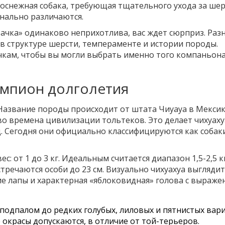
оснежная собака, требующая тщательного ухода за ше
инально различаются.
бачка» одинаково неприхотлива, вас ждет сюрприз. Раз
и в структуре шерсти, темпераменте и истории породы.
чкам, чтобы вы могли выбрать именно того компаньона
емпион долголетия
Название породы происходит от штата Чиуауа в Мексик
о времена цивилизации тольтеков. Это делает чихуаху
 Сегодня они официально классифицируются как собак
: от 1 до 3 кг. Идеальным считается диапазон 1,5-2,5 кг
встречаются особи до 23 см. Визуально чихуахуа выглядит
кие лапы и характерная «яблоковидная» голова с выраж
 подпалом до редких голубых, лиловых и пятнистых вар
окрасы допускаются, в отличие от той-терьеров.