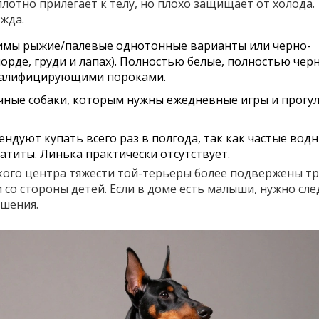
лотно прилегает к телу, но плохо защищает от холода.
жда.
имы рыжие/палевые однотонные варианты или черно-
орде, груди и лапах). Полностью белые, полностью чер
квалифицирующими пороками.
чные собаки, которым нужны ежедневные игры и прогул
ндуют купать всего раз в полгода, так как частые вод
титы. Линька практически отсутствует.
окого центра тяжести той-терьеры более подвержены т
со стороны детей. Если в доме есть малыши, нужно сл
ешения.