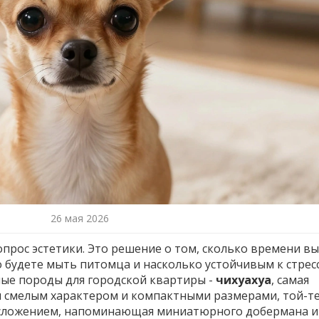
26 мая 2026
опрос эстетики. Это решение о том, сколько времени вы
о будете мыть питомца и насколько устойчивым к стрес
ные породы для городской квартиры -
чихуахуа
,
самая
им смелым характером и компактными размерами
,
той-т
лосложением, напоминающая миниатюрного добермана
и