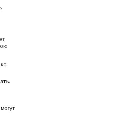
е
ет
вою
ько
ать.
 могут