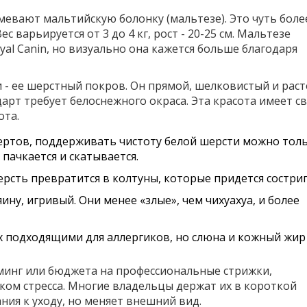
мевают мальтийскую болонку (мальтезе). Это чуть боле
с варьируется от 3 до 4 кг, рост - 20-25 см. Мальтезе
al Canin, но визуально она кажется больше благодаря
 - ее шерстный покров. Он прямой, шелковистый и раст
дарт требует белоснежного окраса. Эта красота имеет с
ота.
ертов, поддерживать чистоту белой шерсти можно тол
 пачкается и скатывается.
рсть превратится в колтуны, которые придется состриг
ну, игривый. Они менее «злые», чем чихуахуа, и более
х подходящими для аллергиков, но слюна и кожный жир
уминг или бюджета на профессиональные стрижки,
ком стресса. Многие владельцы держат их в короткой
ния к уходу, но меняет внешний вид.