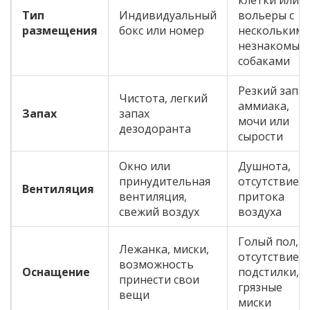
клетки или
Тип
Индивидуальный
вольеры с
размещения
бокс или номер
нескольким
незнакомым
собаками
Резкий запах
Чистота, легкий
аммиака,
Запах
запах
мочи или
дезодоранта
сырости
Окно или
Душнота,
принудительная
отсутствие
Вентиляция
вентиляция,
притока
свежий воздух
воздуха
Голый пол,
Лежанка, миски,
отсутствие
возможность
Оснащение
подстилки,
принести свои
грязные
вещи
миски