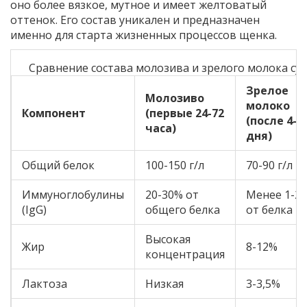
оно более вязкое, мутное и имеет желтоватый
оттенок. Его состав уникален и предназначен
именно для старта жизненных процессов щенка.
Сравнение состава молозива и зрелого молока су
Зрелое
Молозиво
молоко
Компонент
(первые 24-72
(после 4-г
часа)
дня)
Общий белок
100-150 г/л
70-90 г/л
Иммуноглобулины
20-30% от
Менее 1-2
(IgG)
общего белка
от белка
Высокая
Жир
8-12%
концентрация
Лактоза
Низкая
3-3,5%