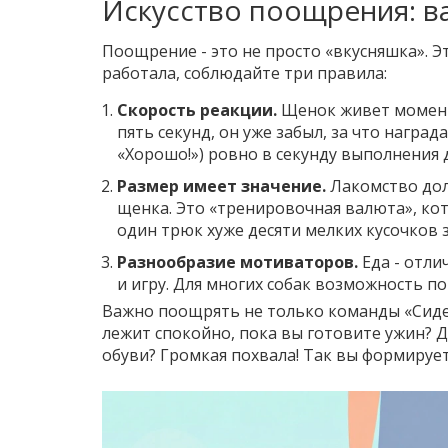
Искусство поощрения: в
Поощрение - это не просто «вкусняшка». Эт
работала, соблюдайте три правила:
Скорость реакции.
Щенок живет моменто
пять секунд, он уже забыл, за что наград
«Хорошо!») ровно в секунду выполнения 
Размер имеет значение.
Лакомство дол
щенка. Это «тренировочная валюта», кот
один трюк хуже десяти мелких кусочков 
Разнообразие мотиваторов.
Еда - отли
и игру. Для многих собак возможность п
Важно поощрять не только команды «Сидет
лежит спокойно, пока вы готовите ужин? 
обуви? Громкая похвала! Так вы формируе