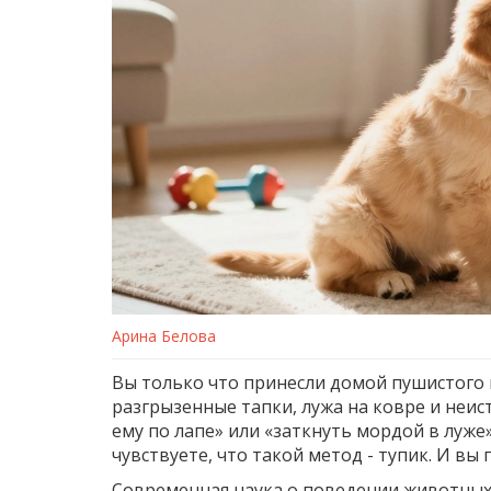
Арина Белова
Вы только что принесли домой пушистого к
разгрызенные тапки, лужа на ковре и неис
ему по лапе» или «заткнуть мордой в луже»
чувствуете, что такой метод - тупик. И вы 
Современная наука о поведении животных 