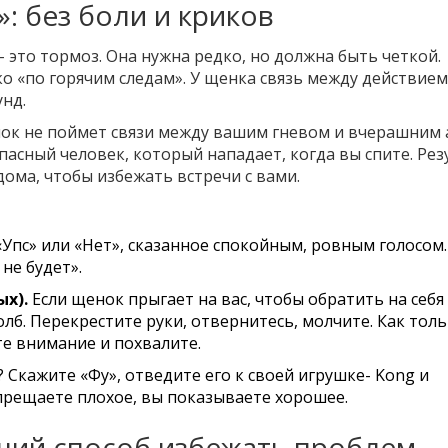
»: без боли и криков
- это тормоз. Она нужна редко, но должна быть четкой.
о «по горячим следам». У щенка связь между действием
унд.
нок не поймет связи между вашим гневом и вчерашним
пасный человек, который нападает, когда вы спите. Рез
 дома, чтобы избежать встречи с вами.
Упс» или «Нет», сказанное спокойным, ровным голосом.
 не будет».
х).
Если щенок прыгает на вас, чтобы обратить на себя
лб. Перекрестите руки, отвернитесь, молчите. Как толь
те внимание и похвалите.
Скажите «Фу», отведите его к своей игрушке- Kong и
прещаете плохое, вы показываете хорошее.
ший способ избежать проблем