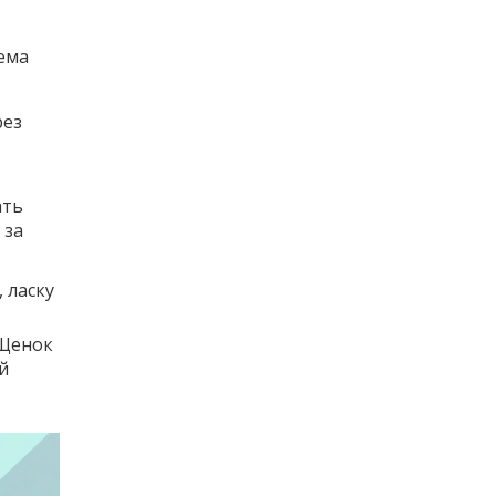
тема
рез
ать
 за
 ласку
 Щенок
й