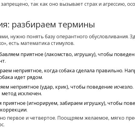
запрещено, так как оно вызывает страх и агрессию, ос
ия: разбираем термины
ами, нужно понять базу оперантного обусловливания. З
о», есть математика стимулов.
обавляем приятное (лакомство, игрушку), чтобы поведен
нт.
ираем неприятное, когда собака сделала правильно. На
обака идет рядом.
ляем неприятное (удар, крик), чтобы поведение исчезло.
 метод исключен.
м приятное (игнорируем, забираем игрушку), чтобы пов
 коррекции.
но первое и четвертое. Поощряем желаемое, мягко пре
с.