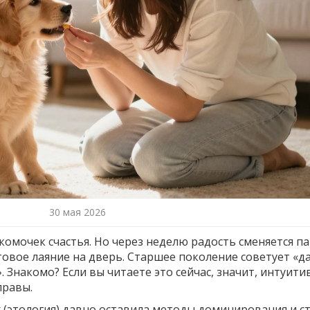
30 мая 2026
омочек счастья. Но через неделю радость сменяется па
товое лаяние на дверь. Старшее поколение советует «д
. Знакомо? Если вы читаете это сейчас, значит, интуити
правы.
(этология) давно оставила методы доминирования и ст