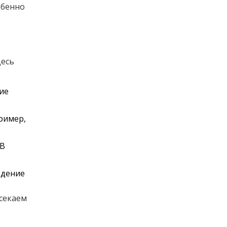
обенно
десь
ие
пример,
 В
едение
секаем