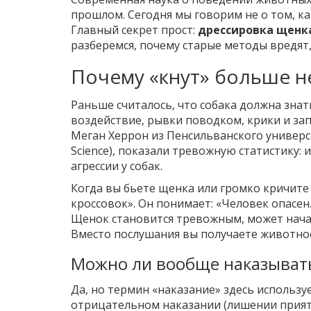
прошлом. Сегодня мы говорим не о том, как 
Главный секрет прост:
дрессировка щенк
разберемся, почему старые методы вредят,
Почему «кнут» больше н
Раньше считалось, что собака должна знать
воздействие, рывки поводком, крики и за
Меган Херрон из Пенсильванского универси
Science), показали тревожную статистику:
агрессии у собак.
Когда вы бьете щенка или громко кричите н
кроссовок». Он понимает: «Человек опасен
Щенок становится тревожным, может начать
Вместо послушания вы получаете животное
Можно ли вообще наказыват
Да, но термин «наказание» здесь использу
отрицательном наказании (лишении прият