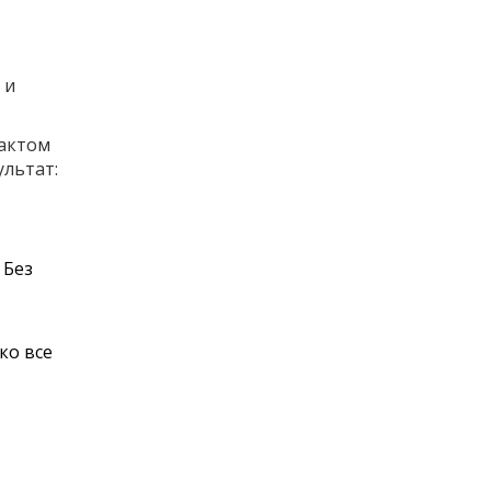
 и
 актом
ультат:
 Без
ко все