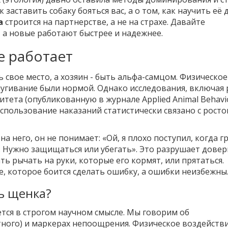
заставить собаку бояться вас, а о том, как научить её 
а
строится на партнерстве, а не на страхе. Давайте
 а новые работают быстрее и надежнее.
е работает
 свое место, а хозяин - быть альфа-самцом. Физическое
пугивание были нормой. Однако исследования, включая 
тета (опубликованную в журнале Applied Animal Behavi
 использование наказаний статистически связано с рост
а него, он не понимает: «Ой, я плохо поступил, когда г
. Нужно защищаться или убегать». Это разрушает довер
 рычать на руки, которые его кормят, или прятаться.
, которое боится сделать ошибку, а ошибки неизбежны
ь щенка?
ется в строгом научном смысле. Мы говорим об
ного) и маркерах непоощрения. Физическое воздейств