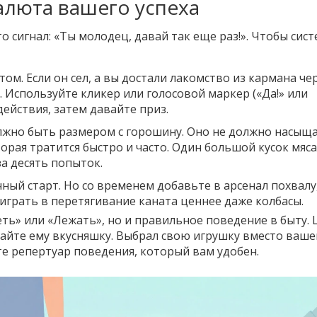
алюта вашего успеха
о сигнал: «Ты молодец, давай так еще раз!». Чтобы сис
м. Если он сел, а вы достали лакомство из кармана че
а. Используйте кликер или голосовой маркер («Да!» или
действия, затем давайте приз.
жно быть размером с горошину. Оно не должно насыщ
орая тратится быстро и часто. Один большой кусок мяса
за десять попыток.
чный старт. Но со временем добавьте в арсенал похвалу,
оиграть в перетягивание каната ценнее даже колбасы.
ь» или «Лежать», но и правильное поведение в быту.
Дайте ему вкусняшку. Выбрал свою игрушку вместо ваше
те репертуар поведения, который вам удобен.