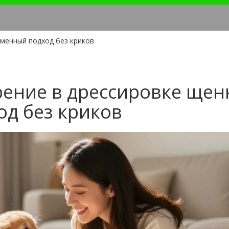
еменный подход без криков
ение в дрессировке щен
д без криков