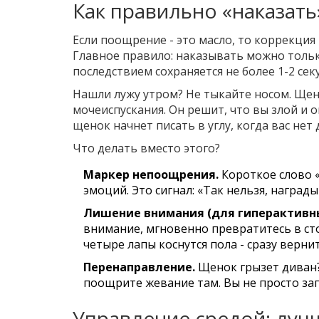
Как правильно «наказать
Если поощрение - это масло, то коррекция 
Главное правило: наказывать можно тольк
последствием сохраняется не более 1-2 сек
Нашли лужу утром? Не тыкайте носом. Ще
мочеиспускания. Он решит, что вы злой и о
щенок начнет писать в углу, когда вас нет
Что делать вместо этого?
Маркер непоощрения.
Короткое слово «
эмоций. Это сигнал: «Так нельзя, награды
Лишение внимания (для гиперактивны
внимание, мгновенно превратитесь в сто
четыре лапы коснутся пола - сразу верни
Перенаправление.
Щенок грызет диван? 
поощрите жевание там. Вы не просто за
Управление средой: луч