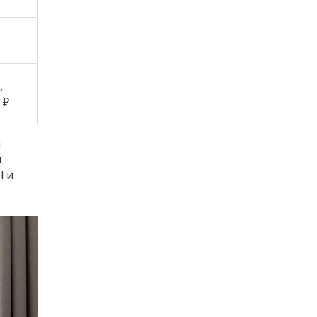
,
 ₽
й
я
l и