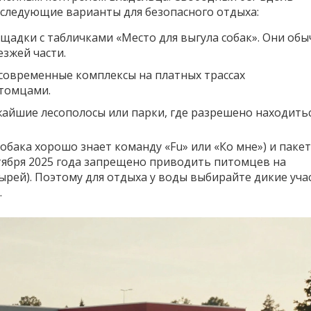
 следующие варианты для безопасного отдыха:
адки с табличками «Место для выгула собак». Они обы
езжей части.
современные комплексы на платных трассах
итомцами.
жайшие лесополосы или парки, где разрешено находитьс
собака хорошо знает команду «Fu» или «Ко мне») и паке
нтября 2025 года запрещено приводить питомцев на
рей). Поэтому для отдыха у воды выбирайте дикие уча
.