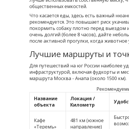
Лучше использовать собственную миску, ч
общественных емкостей.
Что касается еды, здесь есть важный нюан
рекомендуется
. Это повышает риск укачив
покормить собаку плотно перед выездом и 
очень долгий (более 8 часов), дайте небо
после активной прогулки, когда животное 
Лучшие маршруты и точк
Для путешествий на юг России наиболее уд
инфраструктурой, включая фудкорты и мес
маршрута Москва - Анапа (около 1500 км).
Рекомендуемы
Название
Локация /
Удобс
объекта
Километр
Быстр
Кафе
481 км (южное
возмо
«Теремъ»
направление)