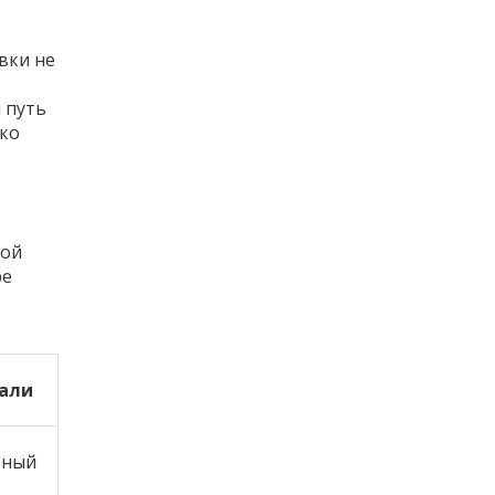
вки не
-
 путь
ько
той
ре
али
тный