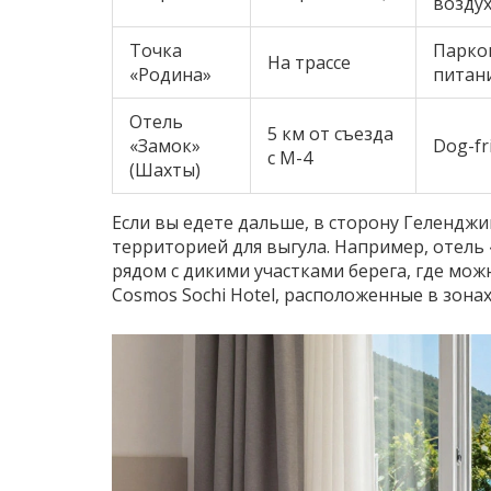
возду
Точка
Парков
На трассе
«Родина»
питан
Отель
5 км от съезда
«Замок»
Dog-fr
с М-4
(Шахты)
Если вы едете дальше, в сторону Геленджи
территорией для выгула. Например, отель 
рядом с дикими участками берега, где можн
Cosmos Sochi Hotel, расположенные в зона