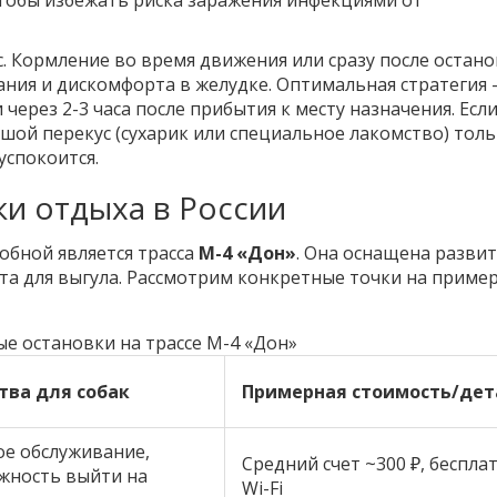
тобы избежать риска заражения инфекциями от
с.
Кормление во время движения или сразу после остано
ания и дискомфорта в желудке. Оптимальная стратегия 
через 2-3 часа после прибытия к месту назначения. Если
льшой перекус (сухарик или специальное лакомство) тол
успокоится.
и отдыха в России
обной является трасса
М-4 «Дон»
. Она оснащена разви
та для выгула. Рассмотрим конкретные точки на приме
е остановки на трассе М-4 «Дон»
тва для собак
Примерная стоимость/дет
ое обслуживание,
Средний счет ~300 ₽, беспла
жность выйти на
Wi-Fi