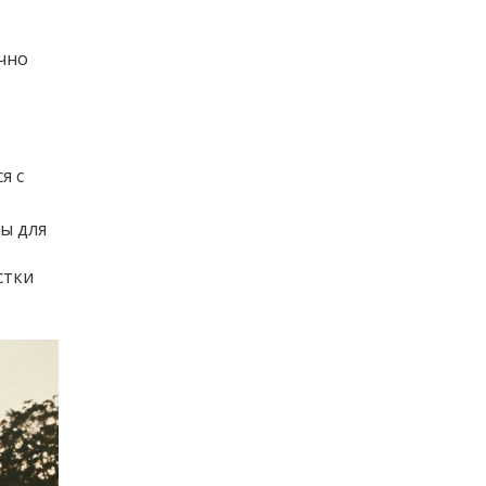
чно
я с
ты для
стки