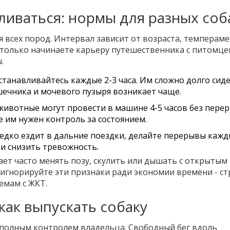
ливаться: нормы для разных соб
 всех пород. Интервал зависит от возраста, темпераме
 только начинаете карьеру путешественника с питомце
.
танавливайтесь каждые 2-3 часа. Им сложно долго сиде
шечника и мочевого пузыря возникает чаще.
ивотные могут провести в машине 4-5 часов без перер
е им нужен контроль за состоянием.
редко ездит в дальние поездки, делайте перерывы кажд
 и снизить тревожность.
ает часто менять позу, скулить или дышать с открытым
е игнорируйте эти признаки ради экономии времени - ст
емам с ЖКТ.
как выпускать собаку
 полным контролем владельца. Свободный бег вдоль