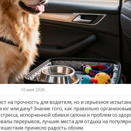
10 мая 2026
ест на прочность для водителя, но и серьезное испытан
а юг или дачу? Знание того, как правильно организовы
от стресса, испорченной обивки салона и проблем со здо
валы перерывов, лучшие места для отдыха на популяр
утешествие принесло радость обоим.