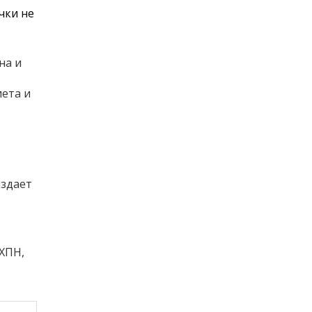
чки не
на и
иета и
оздает
 ХПН,