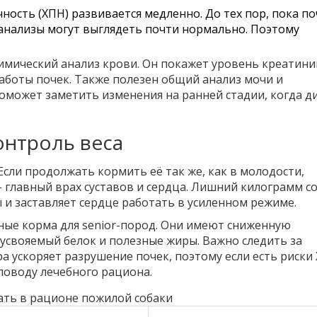
ность (ХПН) развивается медленно. До тех пор, пока по
анализы могут выглядеть почти нормально. Поэтому
имический анализ крови
. Он покажет уровень креатини
аботы почек. Также полезен общий анализ мочи и
оможет заметить изменения на ранней стадии, когда д
онтроль веса
сли продолжать кормить её так же, как в молодости,
- главный врах суставов и сердца. Лишний килограмм с
 и заставляет сердце работать в усиленном режиме.
ые корма для senior-пород. Они имеют сниженную
оусвояемый белок и полезные жиры. Важно следить за
а ускоряет разрушение почек, поэтому если есть риски
поводу лечебного рациона.
ать в рационе пожилой собаки