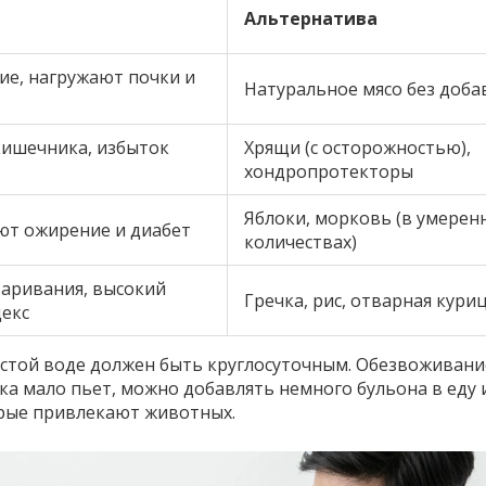
Альтернатива
е, нагружают почки и
Натуральное мясо без доба
кишечника, избыток
Хрящи (с осторожностью),
хондропротекторы
Яблоки, морковь (в умерен
ют ожирение и диабет
количествах)
варивания, высокий
Гречка, рис, отварная кури
декс
чистой воде должен быть круглосуточным. Обезвоживани
ка мало пьет, можно добавлять немного бульона в еду 
орые привлекают животных.