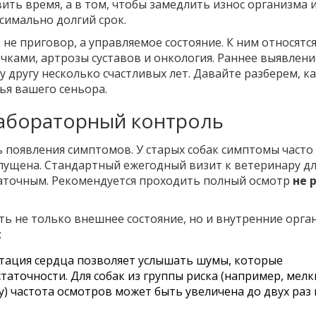
вить время, а в том, чтобы замедлить износ организма 
симально долгий срок.
 не приговор, а управляемое состояние. К ним относятс
чками, артрозы суставов и онкология. Раннее выявлени
другу несколько счастливых лет. Давайте разберем, к
ья вашего сеньора.
лабораторный контроль
 появления симптомов. У старых собак симптомы часто
апущена. Стандартный ежегодный визит к ветеринару д
таточным. Рекомендуется проходить полный осмотр
не 
ь не только внешнее состояние, но и внутренние орга
:
тация сердца позволяет услышать шумы, которые
таточности. Для собак из группы риска (например, мелк
) частота осмотров может быть увеличена до двух раз 