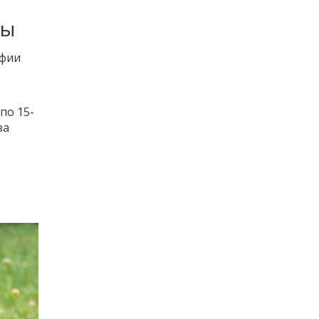
ты
офии
по 15-
за