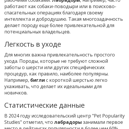
рабочими собаками.
Лабрадоры
, например, часто
работают как собаки-поводыри или в поисково-
спасательных операциях благодаря своему
интеллекта и добродушию. Такая многозадачность
делает породу еще более привлекательной для
потенциальных владельцев.
Легкость в уходе
Для многих важна привлекательность простого
ухода. Породы, которые не требуют сложной
заботы о шерсти или других специфических
процедур, как правило, наиболее популярны.
Например,
бигли
с короткой шерстью легко
ухаживать, что делает их идеальными для
новичков.
Статистические данные
В 2024 году исследовательский центр "Pet Popularity
Studies" отметил, что
лабрадоры
занимали первое
место в рейтингах популярности в более чем 60%