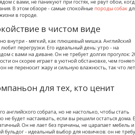
дом с вами, не паникуют при гостях, не рвут обои, ког
ания. В этом обзоре - самые спокойные
породы собак
дл
жизни в городе.
окойствие в чистом виде
 но внутри - мягкий, как плюшевый мишка. Английский
 любит перегрузки. Его идеальный день: утро - на
ядом с вами на диване. Он не требует долгих прогулок: 2
дости он скорее играет в уютной обстановке, чем гоняет
 он не переносит жару и сильную влажность, так что ле
омпаньон для тех, кто ценит
о английского собрата, но не настолько, чтобы стать
о не будет настаивать, если вы решили остаться дома. 
тичный. Он не лает без причины, не царапает мебель и
й бульдог - идеальный выбор для новичков: он не треб