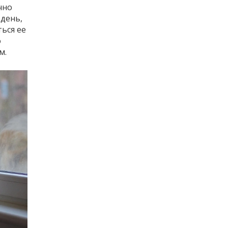
чно
 день,
ться ее
о
м.