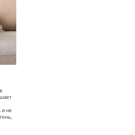
в
ушает
 и не
тень,