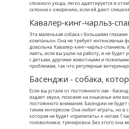
сложного ухода, легко адаптируется и отли
склонна к ожирению, если ей дают слишко
Кавалер-кинг-чарльз-спа
Эта маленькая собака с большими глазам
компаньон. Она не требует интенсивных физ
довольна. Кавалер-кинг-чарльз-спаниель л
лаять, если вы ушли на работу, и не будет
с детьми, другими животными и пожилыми 
проблемам, так что регулярные ветеринар
Басенджи - собака, котор
Если вы устали от постоянного лая - басен
издает звуки, похожие на хныканье или виз
постоянного внимания. Басенджи не будет с
тихим интересом. Она любит играть, но в с
которая не будет «прилипать» к ногам. Гла
головоломки, тренировки. Без этого она м