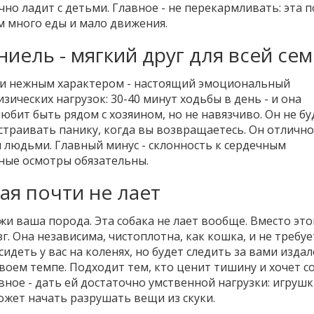
чно ладит с детьми. Главное - не перекармливать: эта 
м много еды и мало движения.
ниель - мягкий друг для всей се
и и нежным характером - настоящий эмоциональный
ических нагрузок: 30-40 минут ходьбы в день - и она
юбит быть рядом с хозяином, но не навязчиво. Он не бу
 устраивать панику, когда вы возвращаетесь. Он отличн
людьми. Главный минус - склонность к сердечным
ные осмотры обязательны.
ая почти не лает
джи ваша порода. Эта собака не лает вообще. Вместо это
г. Она независима, чистоплотна, как кошка, и не требуе
идеть у вас на коленях, но будет следить за вами издале
воем темпе. Подходит тем, кто ценит тишину и хочет со
вное - дать ей достаточно умственной нагрузки: игрушк
ожет начать разрушать вещи из скуки.