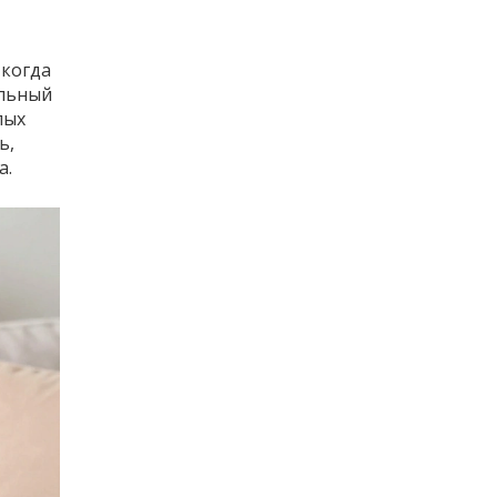
 когда
альный
лых
ь,
а.