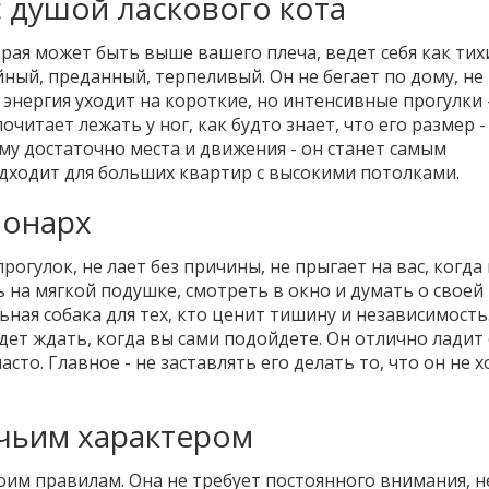
с душой ласкового кота
орая может быть выше вашего плеча, ведет себя как тих
ный, преданный, терпеливый. Он не бегает по дому, не
о энергия уходит на короткие, но интенсивные прогулки 
очитает лежать у ног, как будто знает, что его размер -
ему достаточно места и движения - он станет самым
дходит для больших квартир с высокими потолками.
монарх
 прогулок, не лает без причины, не прыгает на вас, когда
 на мягкой подушке, смотреть в окно и думать о своей
ьная собака для тех, кто ценит тишину и независимость
дет ждать, когда вы сами подойдете. Он отлично ладит 
сто. Главное - не заставлять его делать то, что он не х
ачьим характером
воим правилам. Она не требует постоянного внимания, н