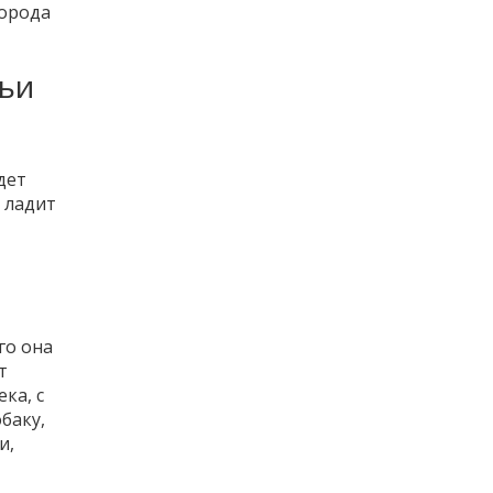
порода
мьи
дет
о ладит
го она
т
ка, с
баку,
и,