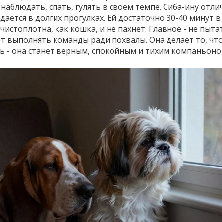
 наблюдать, спать, гулять в своем темпе. Сиба-ину отли
ается в долгих прогулках. Ей достаточно 30-40 минут в
чистоплотна, как кошка, и не пахнет. Главное - не пыта
ет выполнять команды ради похвалы. Она делает то, чт
ть - она станет верным, спокойным и тихим компаньоно