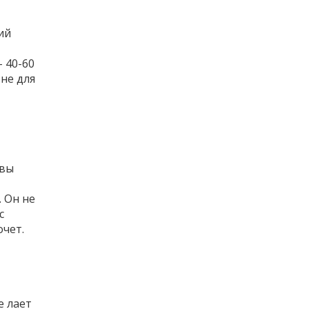
ий
- 40-60
 не для
 вы
. Он не
с
очет.
е лает