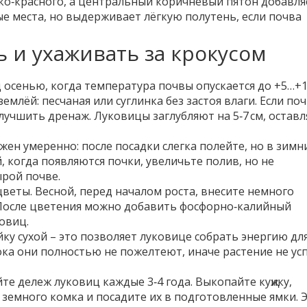
ко‑красного, а центральный коричневый пятон добавля
е места, но выдерживает лёгкую полутень, если почва
 и ухаживать за крокусом
осенью, когда температура почвы опускается до +5…+10
млёй: песчаная или суглинка без застоя влаги. Если по
лучшить дренаж. Луковицы заглубляют на 5‑7 см, оставл
ен умеренно: после посадки слегка полейте, но в зимн
 когда появляются почки, увеличьте полив, но не
ырой почве.
веты. Весной, перед началом роста, внесите немного
). После цветения можно добавить фосфорно‑калийный
овиц.
йку сухой – это позволяет луковице собрать энергию дл
ока они полностью не пожелтеют, иначе растение не ус
те дележ луковиц каждые 3‑4 года. Выкопайте куҗику,
 земного комка и посадите их в подготовленные ямки. 