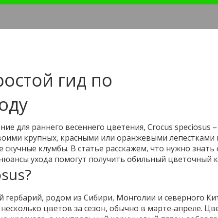
ростой гид по
оду
ие для раннего весеннего цветения, Crocus speciosus –
своими крупных, красными или оранжевыми лепестками 
скучные клумбы. В статье расскажем, что нужно знать 
е нюансы ухода помогут получить обильный цветочный к
osus?
й гербарий, родом из Сибири, Монголии и северного Кит
несколько цветов за сезон, обычно в марте‑апреле. Цв