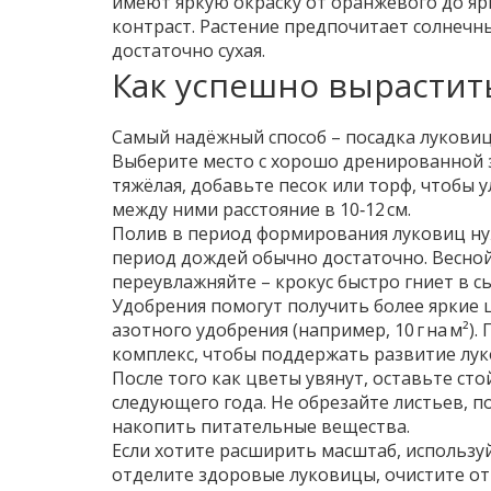
имеют яркую окраску от оранжевого до яр
контраст. Растение предпочитает солнечны
достаточно сухая.
Как успешно вырастить
Самый надёжный способ – посадка луковиц 
Выберите место с хорошо дренированной зе
тяжёлая, добавьте песок или торф, чтобы у
между ними расстояние в 10‑12 см.
Полив в период формирования луковиц нуж
период дождей обычно достаточно. Весной,
переувлажняйте – крокус быстро гниет в с
Удобрения помогут получить более яркие ц
азотного удобрения (например, 10 г на м²
комплекс, чтобы поддержать развитие лук
После того как цветы увянут, оставьте сто
следующего года. Не обрезайте листьев, п
накопить питательные вещества.
Если хотите расширить масштаб, используй
отделите здоровые луковицы, очистите от