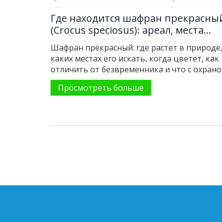
Где находится шафран прекрасны
(Crocus speciosus): ареал, места
обитания, как отличить от
Шафран прекрасный: где растет в природе,
безвременника
каких местах его искать, когда цветет, как
отличить от безвременника и что с охран
по регионам.
Просмотреть больше