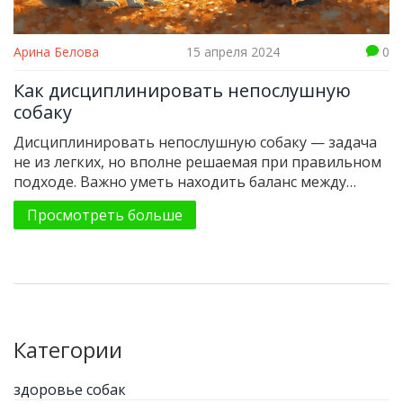
Арина Белова
15 апреля 2024
0
Как дисциплинировать непослушную
собаку
Дисциплинировать непослушную собаку — задача
не из легких, но вполне решаемая при правильном
подходе. Важно уметь находить баланс между
строгостью и любовью, чтобы ваша собака не
Просмотреть больше
боялась, но уважала вас как хозяина. В статье
рассмотрены эффективные методы дрессировки,
как использовать команды и поощрения, а также
как избежать частых ошибок. Узнайте, как с
помощью терпения и последовательности вы
можете добиться желаемого поведения от вашей
собаки.
Категории
здоровье собак