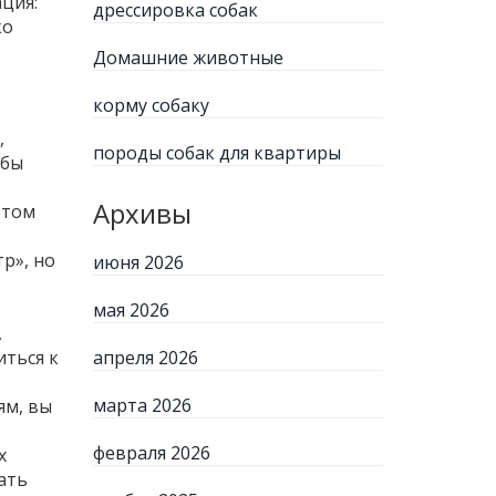
ция:
дрессировка собак
ко
Домашние животные
корму собаку
,
породы собак для квартиры
обы
Архивы
этом
р», но
июня 2026
мая 2026
,
ться к
апреля 2026
марта 2026
ям, вы
февраля 2026
х
ать