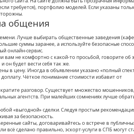
ного сайта. На сайте должна быть прозрачная информа
сли требуется), портфолио моделей. Если указаны толь
сторожны.
ла общения
ремени. Лучше выбирать общественные заведения (кафе
большие суммы заранее, а используйте безопасные спос
ый онлайн‑сервис.
и вам не комфортно с какой‑то просьбой, говорите об 
и он будет вести себя так же.
ены в цену. Иногда в объявлении указано «полный спект
т доплату. Чёткое понимание стоимости избавит от
екратите разговор. Существует множество мошенников
льных агентств. При малейших сомнениях лучше обрати
юбой «выгодной» сделки. Следуя простым рекомендаци
ивая за безопасность.
еренные сайты, договаривайтесь о встрече в публичны
ли всё сделано правильно, эскорт‑услуги в СПБ могут ст