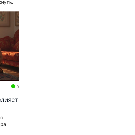
нуть.
0
влияет
то
ора