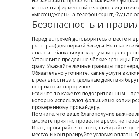
Не забывайте проверять наличие официаль
контакты, фирменный телефон, лицензия (е
«мессенджеры», а телефон скрыт, будьте о
Безопасность и прави
Перед встречей договоритесь о месте и в
ресторан) для первой беседы. Не платите 
оплаты – банковскую карту или проверенн
Установите предельно чёткие границы. Есл
сразу. Уважайте личные границы партнёра, 
Обязательно уточните, какие услуги включ
в реальности за отдельные действия беру
неприятных сюрпризов.
Если что‑то кажется подозрительным – пр
которые используют фальшивые копии реа
проверенному провайдеру.
Помните, что ваше благополучие важнее л
сможете приятно провести время, не переж
Итак, проверяйте отзывы, выбирайте пров
местах и контролируйте условия оплаты. Ес