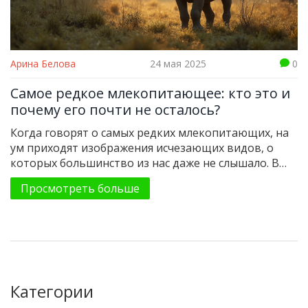
Арина Белова
24 мая 2025
0
Самое редкое млекопитающее: кто это и
почему его почти не осталось?
Когда говорят о самых редких млекопитающих, на
ум приходят изображения исчезающих видов, о
которых большинство из нас даже не слышало. В
этой статье разберём, кто сейчас считается самым
Просмотреть больше
редким млекопитающим в мире, почему этот вид
оказался под угрозой полного вымирания и что
делают люди, чтобы спасти таких животных. Ты
узнаешь, сколько их ещё осталось, какие есть
реальные шансы на спасение и что может сделать
обычный человек. Информация понятная,
конкретная и без сухой теории.
Категории