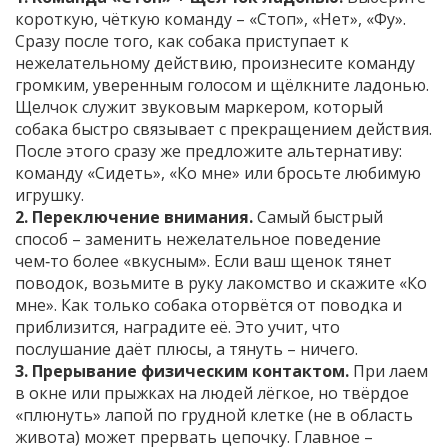
короткую, чёткую команду – «Стоп», «Нет», «Фу».
Сразу после того, как собака приступает к
нежелательному действию, произнесите команду
громким, уверенным голосом и щёлкните ладонью.
Щелчок служит звуковым маркером, который
собака быстро связывает с прекращением действия.
После этого сразу же предложите альтернативу:
команду «Сидеть», «Ко мне» или бросьте любимую
игрушку.
2. Переключение внимания.
Самый быстрый
способ – заменить нежелательное поведение
чем‑то более «вкусным». Если ваш щенок тянет
поводок, возьмите в руку лакомство и скажите «Ко
мне». Как только собака оторвётся от поводка и
приблизится, наградите её. Это учит, что
послушание даёт плюсы, а тянуть – ничего.
3. Прерывание физическим контактом.
При лаем
в окне или прыжках на людей лёгкое, но твёрдое
«плюнуть» лапой по грудной клетке (не в область
живота) может прервать цепочку. Главное –