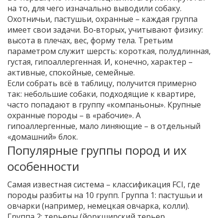
на то, для чего изначально выводили собаку.
Охотничьи, пастушьи, охранные – каждая группа
имеет свои задачи. Во‑вторых, учитывают физику:
высота в плечах, вес, форму тела. Третьим
параметром служит шерсть: короткая, полудлинная,
густая, гипоаллергенная. И, конечно, характер –
активные, спокойные, семейные.
Если собрать всё в таблицу, получится примерно
так: небольшие собаки, подходящие к квартире,
часто попадают в группу «компаньоны». Крупные
охранные породы – в «рабочие». А
гипоаллергенные, мало линяющие – в отдельный
«домашний» блок.
Популярные группы пород и их
особенности
Самая известная система – классификация FCI, где
породы разбиты на 10 групп. Группа 1: пастушьи и
овчарки (например, немецкая овчарка, колли).
Группа 2: терьеры (йоркширский терьер,