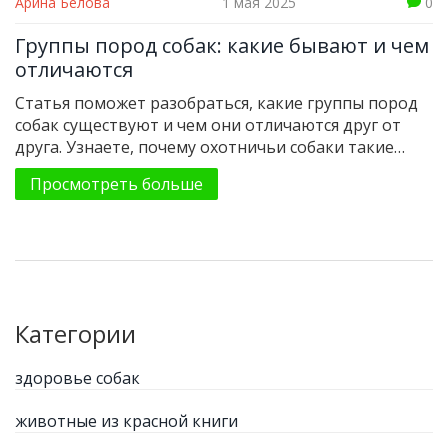
Арина Белова
1 мая 2025
0
Группы пород собак: какие бывают и чем
отличаются
Статья поможет разобраться, какие группы пород
собак существуют и чем они отличаются друг от
друга. Узнаете, почему охотничьи собаки такие
энергичные, а декоративные — словно плюшевые
Просмотреть больше
игрушки. Поймете, как выбрать подходящую
породу для семьи или работы. Материал содержит
практичные советы и интересные факты. Без
лишней теории — только полезная информация для
будущих и опытных собаководов.
Категории
здоровье собак
животные из красной книги