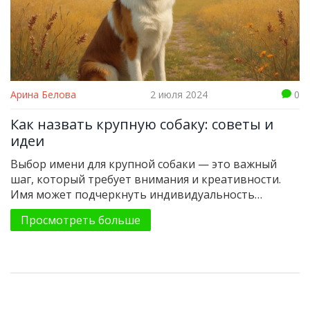
Арина Белова
2 июля 2024
0
Как назвать крупную собаку: советы и
идеи
Выбор имени для крупной собаки — это важный
шаг, который требует внимания и креативности.
Имя может подчеркнуть индивидуальность
питомца, его внешность или породу. В статье
Просмотреть больше
рассмотрены интересные подходы и советы по
выбору лучших имен, включая практические
рекомендации для хозяев. Узнайте, на что следует
обратить внимание и как сделать процесс выбора
имени полезным и увлекательным.