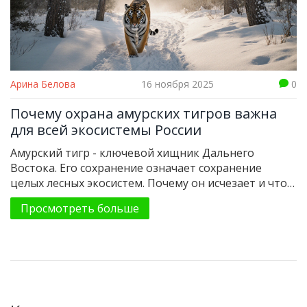
Арина Белова
16 ноября 2025
0
Почему охрана амурских тигров важна
для всей экосистемы России
Амурский тигр - ключевой хищник Дальнего
Востока. Его сохранение означает сохранение
целых лесных экосистем. Почему он исчезает и что
можно сделать, чтобы остановить это - в
Просмотреть больше
подробном разборе.