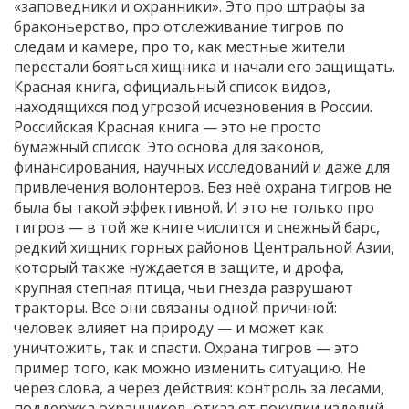
«заповедники и охранники». Это про штрафы за
браконьерство, про отслеживание тигров по
следам и камере, про то, как местные жители
перестали бояться хищника и начали его защищать.
Красная книга
,
официальный список видов,
находящихся под угрозой исчезновения в России
.
Российская Красная книга
— это не просто
бумажный список. Это основа для законов,
финансирования, научных исследований и даже для
привлечения волонтеров. Без неё охрана тигров не
была бы такой эффективной. И это не только про
тигров — в той же книге числится и
снежный барс
,
редкий хищник горных районов Центральной Азии,
который также нуждается в защите
, и
дрофа
,
крупная степная птица, чьи гнезда разрушают
тракторы
. Все они связаны одной причиной:
человек влияет на природу — и может как
уничтожить, так и спасти. Охрана тигров — это
пример того, как можно изменить ситуацию. Не
через слова, а через действия: контроль за лесами,
поддержка охранников, отказ от покупки изделий