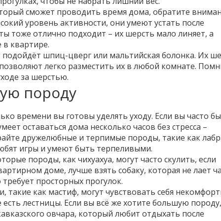
рогулках, чтобы не набрать лишний вес.
оторый сможет проводить время дома, обратите вниман
высокий уровень активности, они умеют устать после
ты тоже отлично подходит – их шерсть мало линяет, а
 в квартире.
у, подойдёт шпиц-цверг или мальтийская болонка. Их ш
 позволяют легко разместить их в любой комнате. Помн
уходе за шерстью.
ую породу
ько времени вы готовы уделять уходу. Если вы часто б
умеет оставаться дома несколько часов без стресса –
бирайте дружелюбные и терпимые породы, такие как лаб
юбят игры и умеют быть терпеливыми.
орые породы, как чихуахуа, могут часто скулить, если
артирном доме, лучше взять собаку, которая не лает ча
о требует просторных прогулок.
, такие как мастиф, могут чувствовать себя некомфорт
 есть лестницы. Если вы всё же хотите большую породу
кавказского овчара, который любит отдыхать после