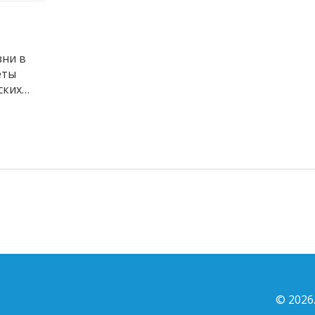
зни в
еты
ских
© 2026