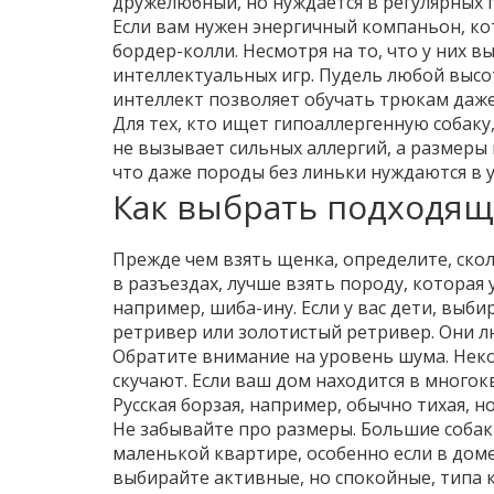
дружелюбный, но нуждается в регулярных п
Если вам нужен энергичный компаньон, к
бордер-колли. Несмотря на то, что у них 
интеллектуальных игр. Пудель любой высо
интеллект позволяет обучать трюкам даже
Для тех, кто ищет гипоаллергенную собак
не вызывает сильных аллергий, а размеры
что даже породы без линьки нуждаются в 
Как выбрать подходящ
Прежде чем взять щенка, определите, скол
в разъездах, лучше взять породу, которая 
например, шиба-ину. Если у вас дети, вы
ретривер или золотистый ретривер. Они л
Обратите внимание на уровень шума. Некот
скучают. Если ваш дом находится в многокв
Русская борзая, например, обычно тихая, н
Не забывайте про размеры. Большие собаки
маленькой квартире, особенно если в доме
выбирайте активные, но спокойные, типа 