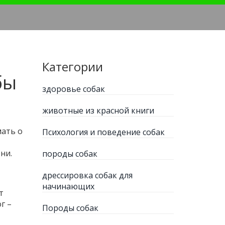
Категории
бы
здоровье собак
животные из красной книги
мать о
Психология и поведение собак
ни.
породы собак
дрессировка собак для
начинающих
т
г –
Породы собак