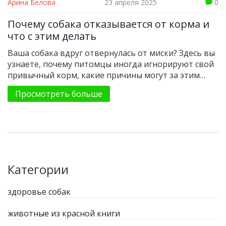
Арина Белова
23 апреля 2025
0
Почему собака отказывается от корма и
что с этим делать
Ваша собака вдруг отвернулась от миски? Здесь вы
узнаете, почему питомцы иногда игнорируют свой
привычный корм, какие причины могут за этим
скрываться, и как определить, есть ли повод для
Просмотреть больше
беспокойства. Поговорим о простых и неочевидных
способах вернуть аппетит псу и на что обратить
внимание в первую очередь. Приведём советы,
которые реально работают, а не просто
переписаны из инструкций. Эта статья — быстрый
гид по возвращению собаки к любимым обедам.
Категории
здоровье собак
животные из красной книги