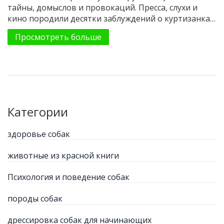
тайны, домыслов и провокаций. Пресса, слухи и
кино породили десятки заблуждений о куртизанках
столицы. Важно отличать вымысел от фактов. Ниже
Просмотреть больше
— честный разбор распространённых мифов,
основанный на кейсах из элитной индустрии МСК.
Без прикрас, но с уважением к деталям.
Категории
здоровье собак
животные из красной книги
Психология и поведение собак
породы собак
дрессировка собак для начинающих