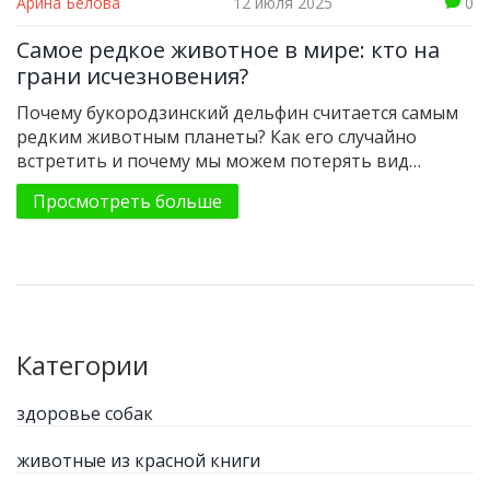
Арина Белова
12 июля 2025
0
Самое редкое животное в мире: кто на
грани исчезновения?
Почему букородзинский дельфин считается самым
редким животным планеты? Как его случайно
встретить и почему мы можем потерять вид
навсегда? Факты, история и советы, чтобы
Просмотреть больше
движения каждого стали осознаннее.
Категории
здоровье собак
животные из красной книги