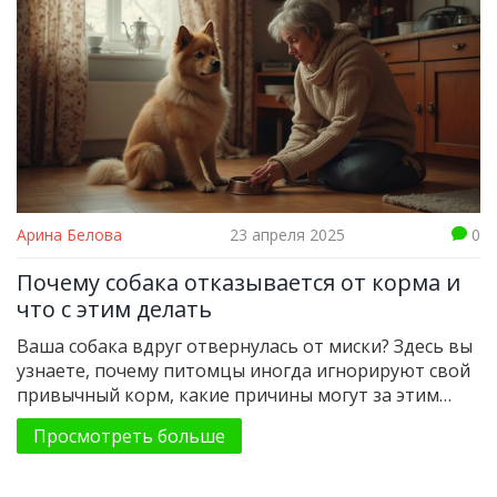
Арина Белова
23 апреля 2025
0
Почему собака отказывается от корма и
что с этим делать
Ваша собака вдруг отвернулась от миски? Здесь вы
узнаете, почему питомцы иногда игнорируют свой
привычный корм, какие причины могут за этим
скрываться, и как определить, есть ли повод для
Просмотреть больше
беспокойства. Поговорим о простых и неочевидных
способах вернуть аппетит псу и на что обратить
внимание в первую очередь. Приведём советы,