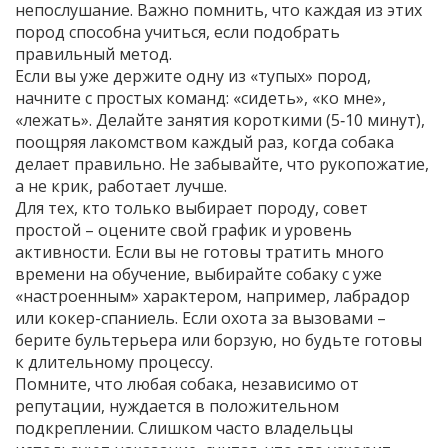
непослушание. Важно помнить, что каждая из этих
пород способна учиться, если подобрать
правильный метод.
Если вы уже держите одну из «тупых» пород,
начните с простых команд: «сидеть», «ко мне»,
«лежать». Делайте занятия короткими (5‑10 минут),
поощряя лакомством каждый раз, когда собака
делает правильно. Не забывайте, что рукопожатие,
а не крик, работает лучше.
Для тех, кто только выбирает породу, совет
простой – оцените свой график и уровень
активности. Если вы не готовы тратить много
времени на обучение, выбирайте собаку с уже
«настроенным» характером, например, лабрадор
или кокер-спаниель. Если охота за вызовами –
берите бультерьера или борзую, но будьте готовы
к длительному процессу.
Помните, что любая собака, независимо от
репутации, нуждается в положительном
подкреплении. Слишком часто владельцы