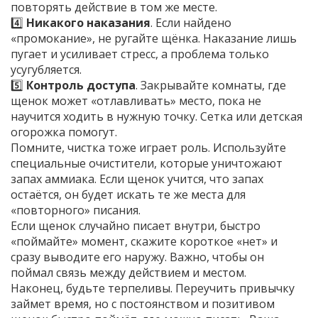
повторять действие в том же месте.
4️⃣
Никакого наказания
. Если найдено
«промокание», не ругайте щёнка. Наказание лишь
пугает и усиливает стресс, а проблема только
усугубляется.
5️⃣
Контроль доступа
. Закрывайте комнаты, где
щенок может «отлавливать» место, пока не
научится ходить в нужную точку. Сетка или детская
огорожка помогут.
Помните, чистка тоже играет роль. Используйте
специальные очистители, которые уничтожают
запах аммиака. Если щенок учится, что запах
остаётся, он будет искать те же места для
«повторного» писания.
Если щенок случайно писает внутри, быстро
«поймайте» момент, скажите короткое «нет» и
сразу выводите его наружу. Важно, чтобы он
поймал связь между действием и местом.
Наконец, будьте терпеливы. Переучить привычку
займет время, но с постоянством и позитивом