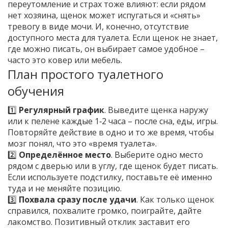
переутомление и страх тоже влияют: если рядом
нет хозяина, щенок может испугаться и «снять»
тревогу в виде мочи. И, конечно, отсутствие
доступного места для туалета. Если щенок не знает,
где можно писать, он выбирает самое удобное –
часто это ковер или мебель.
План простого туалетного
обучения
1️⃣
Регулярный график
. Выведите щенка наружу
или к пелене каждые 1‑2 часа – после сна, еды, игры.
Повторяйте действие в одно и то же время, чтобы
мозг понял, что это «время туалета».
2️⃣
Определённое место
. Выберите одно место
рядом с дверью или в углу, где щенок будет писать.
Если используете подстилку, поставьте её именно
туда и не меняйте позицию.
3️⃣
Похвала сразу после удачи
. Как только щенок
справился, похвалите громко, поиграйте, дайте
лакомство. Позитивный отклик заставит его