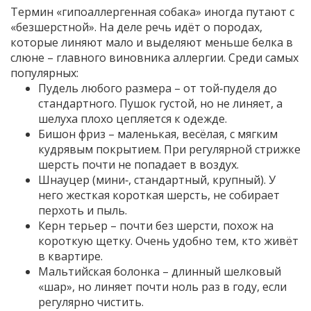
Термин «гипоаллергенная собака» иногда путают с
«безшерстной». На деле речь идёт о породах,
которые линяют мало и выделяют меньше белка в
слюне – главного виновника аллергии. Среди самых
популярных:
Пудель любого размера – от той‑пуделя до
стандартного. Пушок густой, но не линяет, а
шелуха плохо цепляется к одежде.
Бишон фриз – маленькая, весёлая, с мягким
кудрявым покрытием. При регулярной стрижке
шерсть почти не попадает в воздух.
Шнауцер (мини‑, стандартный, крупный). У
него жесткая короткая шерсть, не собирает
перхоть и пыль.
Керн терьер – почти без шерсти, похож на
короткую щетку. Очень удобно тем, кто живёт
в квартире.
Мальтийская болонка – длинный шелковый
«шар», но линяет почти ноль раз в году, если
регулярно чистить.