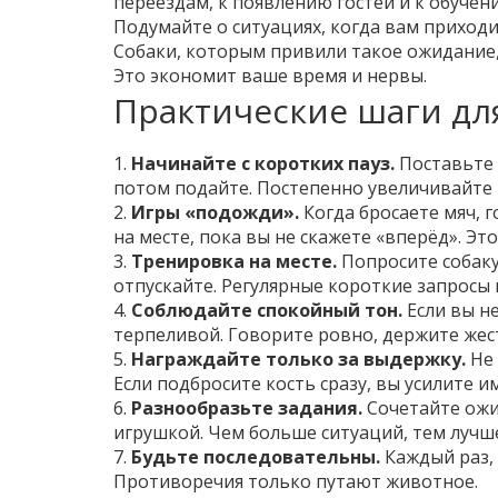
переездам, к появлению гостей и к обуче
Подумайте о ситуациях, когда вам приходи
Собаки, которым привили такое ожидание, 
Это экономит ваше время и нервы.
Практические шаги дл
1.
Начинайте с коротких пауз.
Поставьте м
потом подайте. Постепенно увеличивайте 
2.
Игры «подожди».
Когда бросаете мяч, 
на месте, пока вы не скажете «вперёд». Эт
3.
Тренировка на месте.
Попросите собаку 
отпускайте. Регулярные короткие запросы
4.
Соблюдайте спокойный тон.
Если вы не
терпеливой. Говорите ровно, держите жес
5.
Награждайте только за выдержку.
Не 
Если подбросите кость сразу, вы усилите и
6.
Разнообразьте задания.
Сочетайте ожид
игрушкой. Чем больше ситуаций, тем лучше
7.
Будьте последовательны.
Каждый раз, 
Противоречия только путают животное.