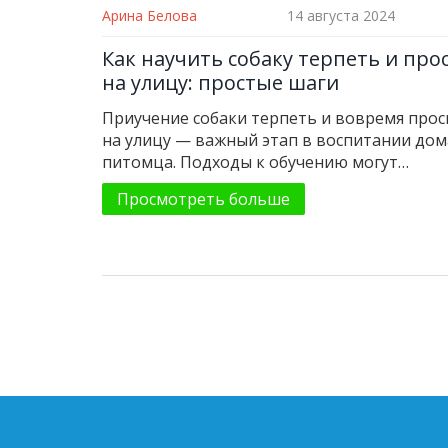
Арина Белова
14 августа 2024
Как научить собаку терпеть и про
на улицу: простые шаги
Приучение собаки терпеть и вовремя прос
на улицу — важный этап в воспитании до
питомца. Подходы к обучению могут
варьироваться в зависимости от возраста
Просмотреть больше
особенностей породы собаки. В этой стать
рассмотрим практические шаги и советы д
успешной дрессировки вашего четвероног
друга. Узнаете, как создать комфортные у
для быстрого и эффективного обучения.