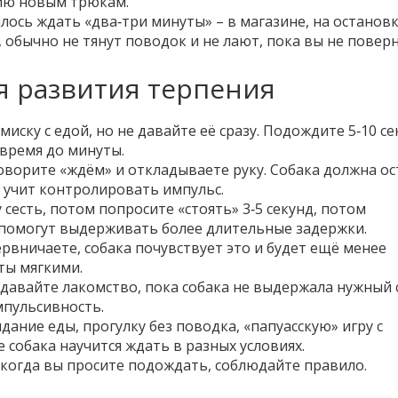
нию новым трюкам.
лось ждать «два‑три минуты» – в магазине, на остановк
обычно не тянут поводок и не лают, пока вы не поверн
я развития терпения
иску с едой, но не давайте её сразу. Подождите 5‑10 се
время до минуты.
говорите «ждём» и откладываете руку. Собака должна ос
о учит контролировать импульс.
сесть, потом попросите «стоять» 3‑5 секунд, потом
 помогут выдерживать более длительные задержки.
рвничаете, собака почувствует это и будет ещё менее
ты мягкими.
давайте лакомство, пока собака не выдержала нужный 
мпульсивность.
ание еды, прогулку без поводка, «папуасскую» игру с
 собака научится ждать в разных условиях.
когда вы просите подождать, соблюдайте правило.