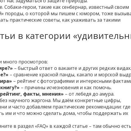
ют нас задуматься о защите природы.
 Собаки‑герои, такие как сенбернар, известный своим
ой» породы, о которой мы пишем с юмором, тоже вызы
ать практические советы, как ухаживать за такими
тьи в категории «удивитель
и много просмотров:
ире?»
– быстрый ответ о вакаите и других редких видах
е?»
– сравнение красной панды, какапо и морской выдр
мира»
– рейтинг с фотографиями и интересными фактам
 книгу?»
– причины исчезновения и как помочь.
 рейтинг, факты, мнения»
– от лебедя до амура.
 без научного жаргона. Мы даём конкретные цифры,
ни и часто добавляем практические рекомендации: где
ть им и что можно сделать дома, чтобы поддержать их
яните в раздел «FAQ» в каждой статье – там обычно ест