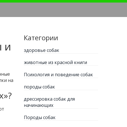
Категории
 и
здоровье собак
животные из красной книги
ычные
Психология и поведение собак
лки на
породы собак
х»?
дрессировка собак для
начинающих
ют
Породы собак