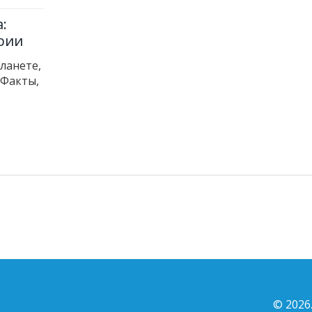
:
рии
ланете,
 Факты,
© 2026