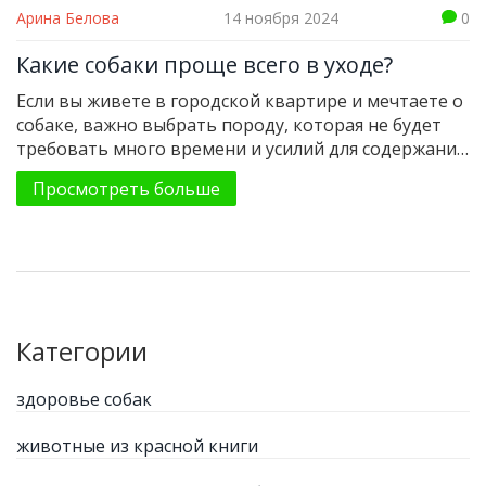
Арина Белова
14 ноября 2024
0
Какие собаки проще всего в уходе?
Если вы живете в городской квартире и мечтаете о
собаке, важно выбрать породу, которая не будет
требовать много времени и усилий для содержания.
Некоторые собаки легче в уходе благодаря своим
Просмотреть больше
природным особенностям и характеру. В статье
рассматриваются популярные породы собак,
которые подходят для жизни в квартире. Также
рассматриваются особенности их ухода и
предоставляются советы по содержанию.
Категории
здоровье собак
животные из красной книги