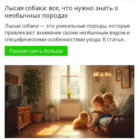
Лысая собака: все, что нужно знать о
необычных породах
Лысые собаки — это уникальные породы, которые
привлекают внимание своим необычным видом и
специфическими особенностями ухода. В статье
рассматриваются разные типы лысых собак, их
Просмотреть больше
особенности и потребности. Читатели узнают, как
правильно ухаживать за такими породами и какие
советы помогут сделать жизнь вашего питомца
комфортной и здоровой. Так же будут даны
интересные факты о том, почему лысые собаки
такие особенные.