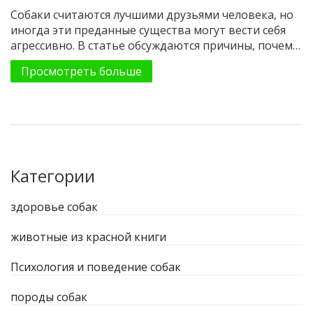
Собаки считаются лучшими друзьями человека, но
иногда эти преданные существа могут вести себя
агрессивно. В статье обсуждаются причины, почему
различные породы собак могут нападать на своих
Просмотреть больше
хозяев. Мы также обсудим, как порода собаки
влияет на её поведение и как владельцы могут
предотвратить нежелательные случаи. Эта
информация поможет владельцам собак лучше
понимать своих питомцев. Статья предлагает
практические советы и интересные факты о
взаимоотношениях с умными породами.
Категории
здоровье собак
животные из красной книги
Психология и поведение собак
породы собак