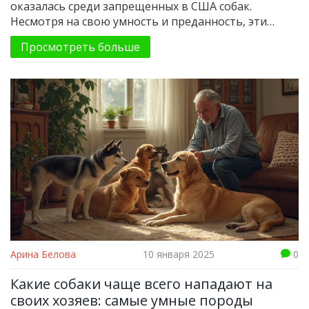
оказалась среди запрещенных в США собак.
Несмотря на свою умность и преданность, эти
собаки сталкиваются с предвзятыми
Просмотреть больше
представлениями. В статье рассматриваются
причины запрета, стереотипы вокруг породы и
реальные факты о её характеристиках. Понимание
таких нюансов поможет изменить взгляд общества
на этих удивительных и умных животных.
Арина Белова
10 января 2025
0
Какие собаки чаще всего нападают на
своих хозяев: самые умные породы