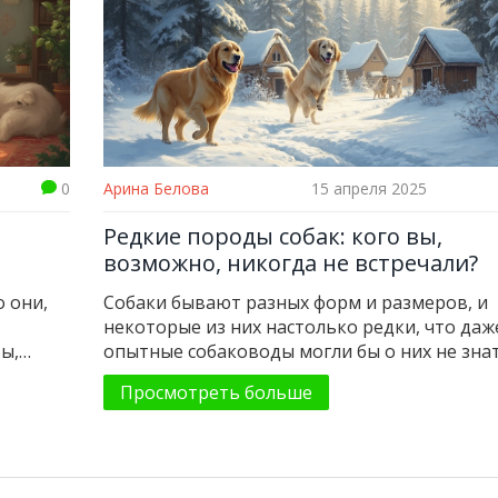
0
Арина Белова
15 апреля 2025
Редкие породы собак: кого вы,
возможно, никогда не встречали?
о они,
Собаки бывают разных форм и размеров, и
некоторые из них настолько редки, что даж
ы,
опытные собаководы могли бы о них не знат
статья познакомит вас с необычными поро
Просмотреть больше
собак, которые удивят вас своими уникаль
характерами и историями. Узнайте, кого иск
приютах или у заводчиков, если вы хотите
обзавестись действительно особенным друг
Мы поговорим о том, почему эти породы ре