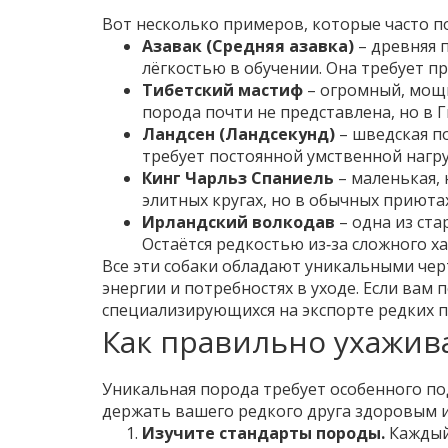
Вот несколько примеров, которые часто п
Азавак (Средняя азавка)
– древняя 
лёгкостью в обучении. Она требует п
Тибетский мастиф
– огромный, мощн
порода почти не представлена, но в 
Ландсен (Ландсекунд)
– шведская по
требует постоянной умственной нагру
Кинг Чарльз Спаниель
– маленькая, 
элитных кругах, но в обычных приютах
Ирландский волкодав
– одна из ста
Остаётся редкостью из‑за сложного х
Все эти собаки обладают уникальными черт
энергии и потребностях в уходе. Если вам
специализирующихся на экспорте редких п
Как правильно ухажив
Уникальная порода требует особенного по
держать вашего редкого друга здоровым и
Изучите стандарты породы.
Каждый 