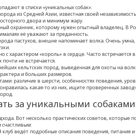
опадают в списки «уникальных собак»:
породa из Средней Азии, известная своей независимост
росторного двора и минимум жару.
ый охранник, которому нужен опытный владелец. В Ро
Гималаях её уважают за преданность.
рода пастухов, внешне напоминает волка. Очень умна,
зки.
но с характером «король» в сердце. Часто встречается в
 почти не встречается.
рейших кельтских пород, выведенная для охоты на волк
арактера и больших размеров.
ами: различие в шерсти, особенностях поведения, уро
 понравилась какая‑то из них, ищите проверенных завод
ород.
ать за уникальными собаками
дхода. Вот несколько практических советов, которые п
 счастливым:
клуб ведёт подробные описания поведения, питания и