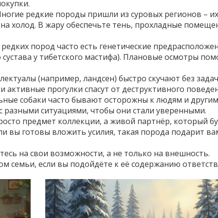
покупки.
ногие редкие породы пришли из суровых регионов – и
на холод. В жару обеспечьте тень, прохладные помеще
 редких пород часто есть генетические предрасположе
 сустава у тибетского мастифа). Плановые осмотры пом
ектуалы (например, ландсен) быстро скучают без задач
 активные прогулки спасут от деструктивного поведен
ные собаки часто бывают осторожны к людям и други
с разными ситуациями, чтобы они стали уверенными.
просто предмет коллекции, а живой партнёр, который б
ли вы готовы вложить усилия, такая порода подарит ва
есь на свои возможности, а не только на внешность.
ом семьи, если вы подойдёте к её содержанию ответств