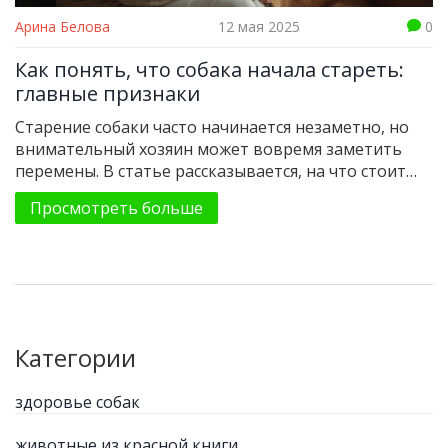
Арина Белова
12 мая 2025
0
Как понять, что собака начала стареть:
главные признаки
Старение собаки часто начинается незаметно, но
внимательный хозяин может вовремя заметить
перемены. В статье рассказывается, на что стоит
обратить внимание, чтобы не упустить важные
Просмотреть больше
сигналы возраста. Обсуждаем, как меняется
поведение, вид и здоровье питомца по мере
старения. Делимся советами по уходу за стареющей
собакой. Важно знать, как обеспечить любимцу
максимальный комфорт в зрелые годы.
Категории
здоровье собак
животные из красной книги