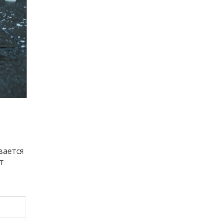
вается
т