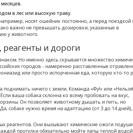
 месяцев.
дом в лес или высокую траву.
апример, носят ошейник постоянно, а перед поездкой 
нако важно не превышать дозировки, указанные в
ию у животного.
 реагенты и дороги
 знаком. Но именно здесь скрывается множество химиче
оссийских городов - намеренно расставленные отравле
зониазид или просто испорченная еда, которую кто-то 
а поднимать ничего с земли. Команда «Фу!» или «Нельзя
Если ваша собака склонна ко всему пробовать на вкус,
корзины
. Он позволяет животному дышать и пить, но
а, собаке нужно время на адаптацию (от 3 до 14 дней),
ных реагентов. Они вызывают химические ожоги подуше
аждой прогулки обязательно мойте лапы теплой водой