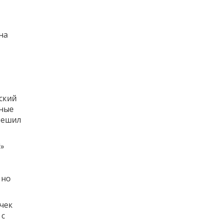
на
ский
нные
решил
!»
 но
чек
 с