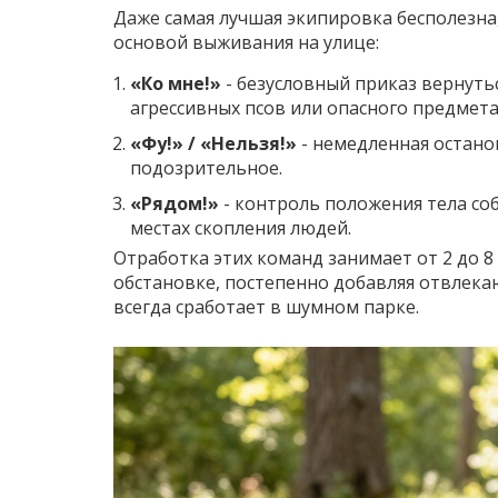
Даже самая лучшая экипировка бесполезна,
основой выживания на улице:
«Ко мне!»
- безусловный приказ вернутьс
агрессивных псов или опасного предмета
«Фу!» / «Нельзя!»
- немедленная останов
подозрительное.
«Рядом!»
- контроль положения тела соб
местах скопления людей.
Отработка этих команд занимает от 2 до 8
обстановке, постепенно добавляя отвлека
всегда сработает в шумном парке.