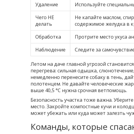
Удаление
Используйте специальны
Чего НЕ
Не капайте маслом, спи
делать
содержимое желудка в к
Обработка
Протрите место укуса а
Наблюдение
Следите за самочувствие
Летом на даче главной угрозой становится
перегрева: сильная одышка, слюнотечение, 
немедленно перенесите собаку в тень, дай
полотенцем. Не давайте человеческие жар
выше 40,5 °C нужна срочная ветпомощь.
Безопасность участка тоже важна. Уберите
место. Закройте компостные кучи и колодц
может убежать или куда может залезть чуж
Команды, которые спаса