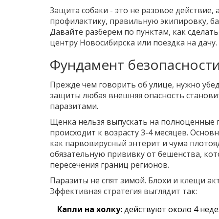
Защита собаки - это не разовое действие,
профилактику, правильную экипировку, б
Давайте разберем по пунктам, как сделать
центру Новосибирска или поездка на дачу.
Фундамент безопасности
Прежде чем говорить об улице, нужно убед
защиты любая внешняя опасность становит
паразитами.
Щенка нельзя выпускать на полноценные п
происходит к возрасту
3-4 месяцев
. Основ
как
парвовирусный энтерит
и
чума плотоя
обязательную прививку от
бешенства
, ко
пересечения границ регионов.
Паразиты не спят зимой. Блохи и клещи ак
Эффективная стратегия выглядит так:
Капли на холку:
действуют около 4 недел