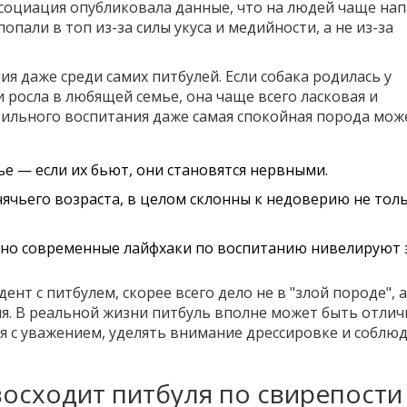
ссоциация опубликовала данные, что на людей чаще на
опали в топ из-за силы укуса и медийности, а не из-за
я даже среди самих питбулей. Если собака родилась у
и росла в любящей семье, она чаще всего ласковая и
авильного воспитания даже самая спокойная порода мож
ье — если их бьют, они становятся нервными.
ячьего возраста, в целом склонны к недоверию не толь
 но современные лайфхаки по воспитанию нивелируют 
нт с питбулем, скорее всего дело не в "злой породе", а
я. В реальной жизни питбуль вполне может быть отли
ся с уважением, уделять внимание дрессировке и соблю
восходит питбуля по свирепости