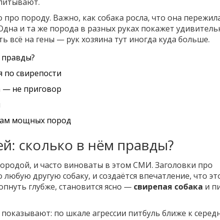
спитывают.
 про породу. Важно, как собака росла, что она пережила
 Одна и та же порода в разных руках покажет удивитель
ь всё на гены — рук хозяина тут иногда куда больше.
м правды?
я по свирепости
а — не приговор
и
цам мощных пород
й: сколько в нём правды?
ородой, и часто виноваты в этом СМИ. Заголовки про
 любую другую собаку, и создаётся впечатление, что эт
опнуть глубже, становится ясно —
свирепая собака
и п
показывают: по шкале агрессии питбуль ближе к серед