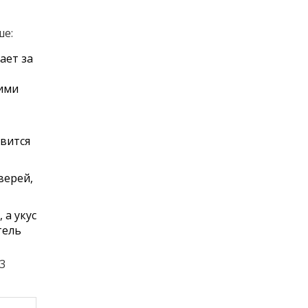
ше:
ает за
ними
авится
верей,
 а укус
тель
3