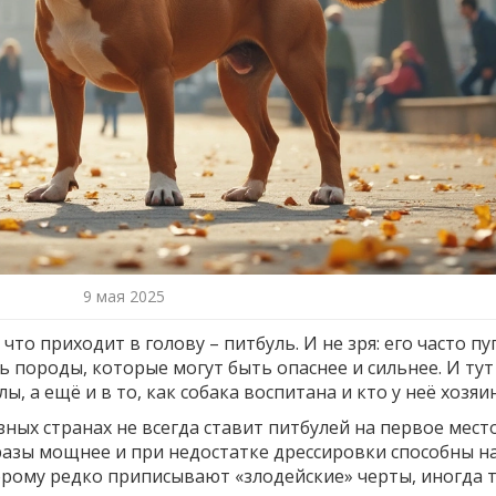
9 мая 2025
что приходит в голову – питбуль. И не зря: его часто п
ь породы, которые могут быть опаснее и сильнее. И тут
ы, а ещё и в то, как собака воспитана и кто у неё хозяин
ных странах не всегда ставит питбулей на первое место
 разы мощнее и при недостатке дрессировки способны н
торому редко приписывают «злодейские» черты, иногда 