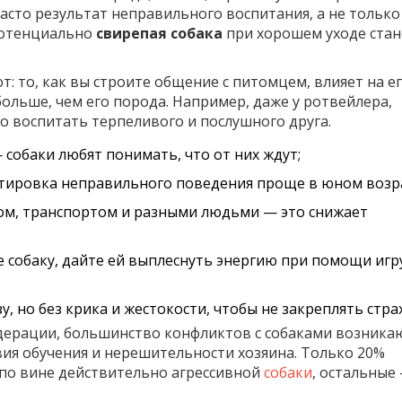
часто результат неправильного воспитания, а не только
потенциально
свирепая собака
при хорошем уходе стан
 то, как вы строите общение с питомцем, влияет на е
ольше, чем его порода. Например, даже у ротвейлера,
о воспитать терпеливого и послушного друга.
собаки любят понимать, что от них ждут;
тировка неправильного поведения проще в юном возра
дом, транспортом и разными людьми — это снижает
е собаку, дайте ей выплеснуть энергию при помощи иг
, но без крика и жестокости, чтобы не закреплять стра
дерации, большинство конфликтов с собаками возника
твия обучения и нерешительности хозяина. Только 20%
 по вине действительно агрессивной
собаки
, остальные 