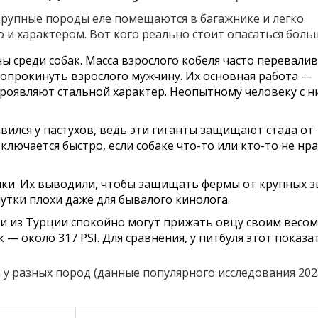
крупные породы еле помещаются в багажнике и легко
 и характером. Вот кого реально стоит опасаться боль
 среди собак. Масса взрослого кобеля часто перевалив
й опрокинуть взрослого мужчину. Их основная работа —
проявляют стальной характер. Неопытному человеку с 
авился у пастухов, ведь эти гиганты защищают стада от
включается быстро, если собаке что-то или кто-то не нр
ки. Их выводили, чтобы защищать фермы от крупных з
шутки плохи даже для бывалого кинолога.
ки из Турции спокойно могут прижать овцу своим весом,
 — около 317 PSI. Для сравнения, у питбуля этот показа
са у разных пород (данные популярного исследования 202