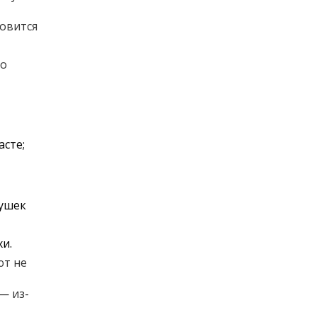
овится
го
сте;
рушек
хи.
ют не
— из-