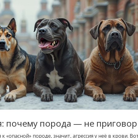
я: почему порода — не приговор
к «опасной» породе, значит, агрессия у неё в крови. Вот