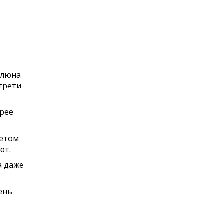
х
слюна
 трети
трее
летом
ют.
а даже
ень