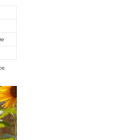
ие
ое