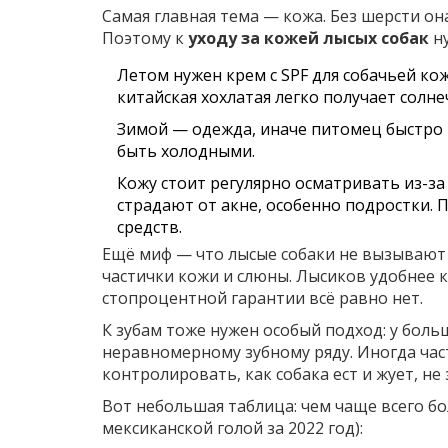
Самая главная тема — кожа. Без шерсти он
Поэтому к
уходу за кожей лысых собак
ну
Летом нужен крем с SPF для собачьей кож
китайская хохлатая легко получает солне
Зимой — одежда, иначе питомец быстро 
быть холодными.
Кожу стоит регулярно осматривать из-за
страдают от акне, особенно подростки. 
средств.
Ещё миф — что лысые собаки не вызывают 
частички кожи и слюны. Лысиков удобнее к
стопроцентной гарантии всё равно нет.
К зубам тоже нужен особый подход: у бол
неравномерному зубному ряду. Иногда час
контролировать, как собака ест и жует, не
Вот небольшая таблица: чем чаще всего бо
мексиканской голой за 2022 год):