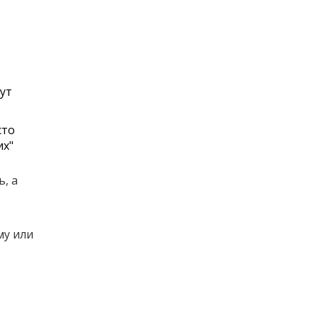
ут
сто
их"
, а
му или