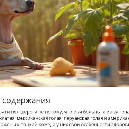
и содержания
чти нет шерсти не потому, что они больны, а из-за гена
хлатая, мексиканская голая, перуанская голая и америка
ожены к тонкой коже, и у них свои особенности здоровь