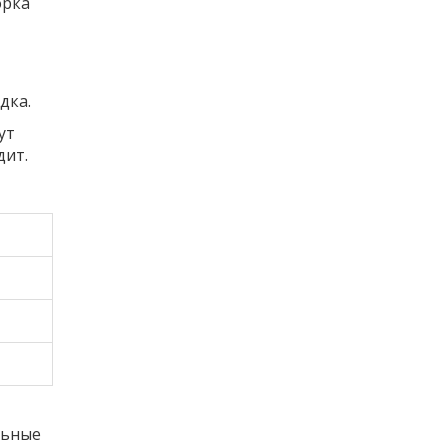
орка
дка.
ут
дит.
льные