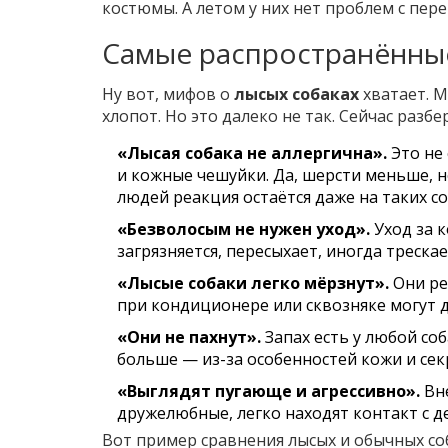
костюмы. А летом у них нет проблем с пер
Самые распространённы
Ну вот, мифов о
лысых собаках
хватает. М
хлопот. Но это далеко не так. Сейчас раз
«Лысая собака не аллергична».
Это не
и кожные чешуйки. Да, шерсти меньше, но
людей реакция остаётся даже на таких со
«Безволосым не нужен уход».
Уход за к
загрязняется, пересыхает, иногда треска
«Лысые собаки легко мёрзнут».
Они ре
при кондиционере или сквозняке могут д
«Они не пахнут».
Запах есть у любой соб
больше — из-за особенностей кожи и сек
«Выглядят пугающе и агрессивно».
Вне
дружелюбные, легко находят контакт с д
Вот пример сравнения лысых и обычных соб