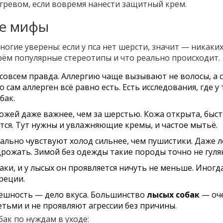
егревом, если вовремя нанести защитный крем.
е мифы
ногие уверены: если у пса нет шерсти, значит — никаки
берём популярные стереотипы и что реально происходит.
 совсем правда. Аллергию чаще вызывают не волосы, а 
 сам аллерген всё равно есть. Есть исследования, где у
бак.
ожей даже важнее, чем за шерстью. Кожа открыта, быс
ется. Тут нужны и увлажняющие кремы, и частое мытьё.
ально чувствуют холод сильнее, чем пушистики. Даже 
рожать. Зимой без одежды такие породы точно не гуля
аки, и у лысых он проявляется ничуть не меньше. Иногд
реции.
шность — дело вкуса. Большинство
лысых собак
— оч
етьми и не проявляют агрессии без причины.
ак по нуждам в уходе: