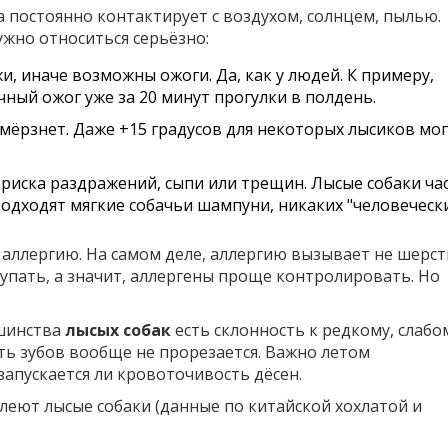
а постоянно контактирует с воздухом, солнцем, пылью.
жно относиться серьёзно:
и, иначе возможны ожоги. Да, как у людей. К примеру,
чный ожог уже за 20 минут прогулки в полдень.
мёрзнет. Даже +15 градусов для некоторых лысиков мог
 риска раздражений, сыпи или трещин. Лысые собаки ча
Подходят мягкие собачьи шампуни, никаких "человеческ
аллергию. На самом деле, аллергию вызывает не шерсть
упать, а значит, аллергены проще контролировать. Но
ьшинства
лысых собак
есть склонность к редкому, слабо
ть зубов вообще не прорезается. Важно летом
 запускается ли кровоточивость дёсен.
леют лысые собаки (данные по китайской хохлатой и