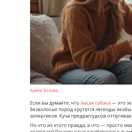
Арина Белова
Если вы думаете, что
лысая собака
— это эк
безволосых пород крутятся легенды: якобы
аллергиков. Куча предрассудков отпугивает
Но что из этого правда, а что — просто м
хозяевам? Почему одни влюбляются в лысик