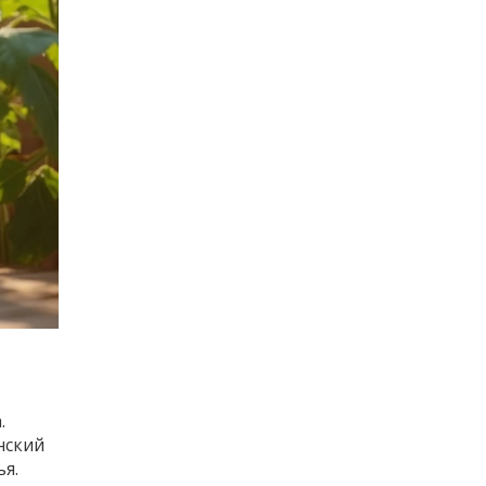
.
нский
я.