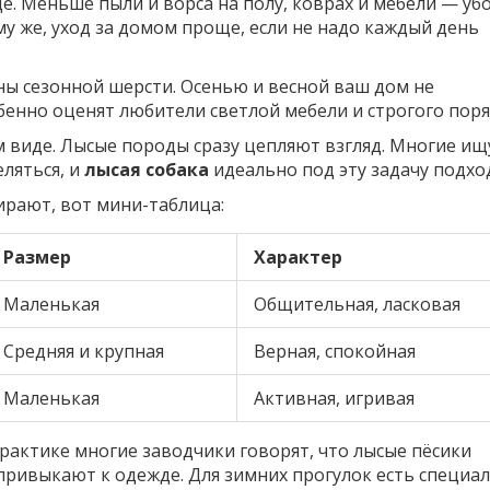
. Меньше пыли и ворса на полу, коврах и мебели — уб
у же, уход за домом проще, если не надо каждый день
ы сезонной шерсти. Осенью и весной ваш дом не
бенно оценят любители светлой мебели и строгого поря
 виде. Лысые породы сразу цепляют взгляд. Многие ищ
ляться, и
лысая собака
идеально под эту задачу подхо
ирают, вот мини-таблица:
Размер
Характер
Маленькая
Общительная, ласковая
Средняя и крупная
Верная, спокойная
Маленькая
Активная, игривая
рактике многие заводчики говорят, что лысые пёсики
 привыкают к одежде. Для зимних прогулок есть специа