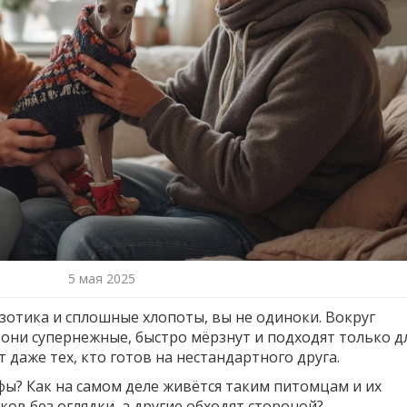
5 мая 2025
зотика и сплошные хлопоты, вы не одиноки. Вокруг
 они супернежные, быстро мёрзнут и подходят только д
 даже тех, кто готов на нестандартного друга.
ифы? Как на самом деле живётся таким питомцам и их
ов без оглядки, а другие обходят стороной?