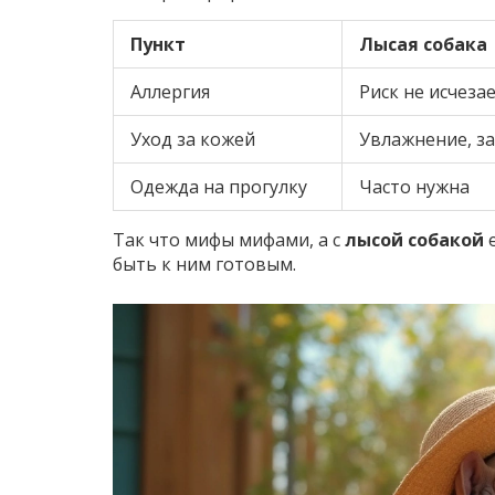
Пункт
Лысая собака
Аллергия
Риск не исчеза
Уход за кожей
Увлажнение, з
Одежда на прогулку
Часто нужна
Так что мифы мифами, а с
лысой собакой
е
быть к ним готовым.