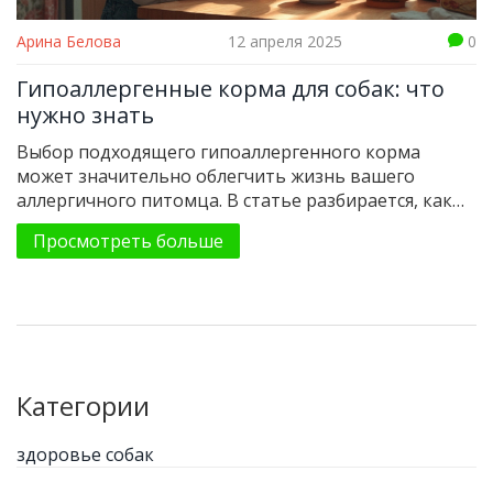
Арина Белова
12 апреля 2025
0
Гипоаллергенные корма для собак: что
нужно знать
Выбор подходящего гипоаллергенного корма
может значительно облегчить жизнь вашего
аллергичного питомца. В статье разбирается, как
определить, нужен ли вашей собаке такой корм, и
Просмотреть больше
как выбрать наилучший вариант из множества
предложений на рынке. Также обсуждаются
ключевые ингредиенты, которых следует избегать,
и популярные марки кормов, подходящие для
особых нужд вашего четвероногого друга.
Категории
здоровье собак