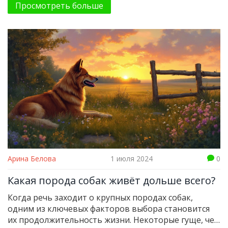
Просмотреть больше
долгожителей. Также поделимся полезными
советами о том, как продлить жизнь вашему
питомцу. Это поможет лучше понять, как
заботиться о своих четвероногих друзьях.
Арина Белова
1 июля 2024
0
Какая порода собак живёт дольше всего?
Когда речь заходит о крупных породах собак,
одним из ключевых факторов выбора становится
их продолжительность жизни. Некоторые гуще, чем