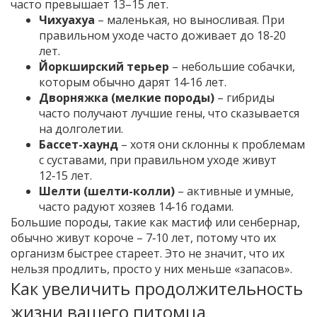
часто превышает 13–15 лет.
Чихуахуа
– маленькая, но выносливая. При
правильном уходе часто доживает до 18‑20
лет.
Йоркширский терьер
– небольшие собачки,
которым обычно дарят 14‑16 лет.
Дворняжка (мелкие породы)
– гибриды
часто получают лучшие гены, что сказывается
на долголетии.
Бассет-хаунд
– хотя они склонны к проблемам
с суставами, при правильном уходе живут
12‑15 лет.
Шелти (шелти-колли)
– активные и умные,
часто радуют хозяев 14‑16 годами.
Большие породы, такие как мастиф или сенбернар,
обычно живут короче – 7‑10 лет, потому что их
организм быстрее стареет. Это не значит, что их
нельзя продлить, просто у них меньше «запасов».
Как увеличить продолжительность
жизни вашего питомца