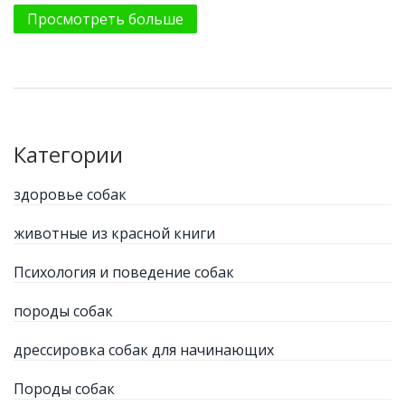
другие, и действительно выделяются своим
Просмотреть больше
долголетием. В этой статье мы рассмотрим породы,
которые живут дольше всего, и поделимся
советами по уходу, чтобы ваш питомец был
счастлив и здоров. Также разберём, какие факторы
влияют на продолжительные и здоровые годы
жизни крупной собаки.
Категории
здоровье собак
животные из красной книги
Психология и поведение собак
породы собак
дрессировка собак для начинающих
Породы собак